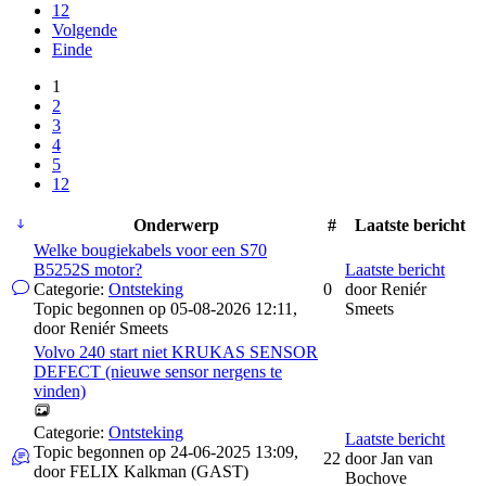
12
Volgende
Einde
1
2
3
4
5
12
Onderwerp
#
Laatste bericht
Welke bougiekabels voor een S70
B5252S motor?
Laatste bericht
Categorie:
Ontsteking
0
door
Reniér
Topic begonnen op 05-08-2026 12:11,
Smeets
door
Reniér Smeets
Volvo 240 start niet KRUKAS SENSOR
DEFECT (nieuwe sensor nergens te
vinden)
Categorie:
Ontsteking
Laatste bericht
Topic begonnen op 24-06-2025 13:09,
22
door
Jan van
door
FELIX Kalkman (GAST)
Bochove