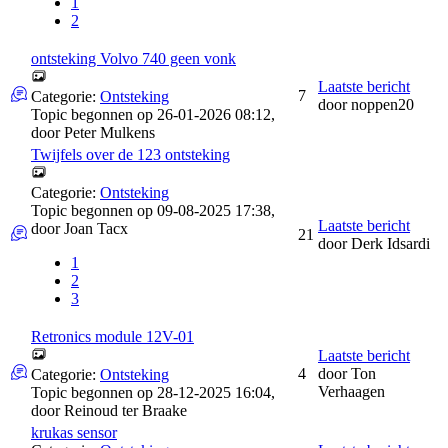
1
2
ontsteking Volvo 740 geen vonk
Laatste bericht
7
Categorie:
Ontsteking
door
noppen20
Topic begonnen op 26-01-2026 08:12,
door
Peter Mulkens
Twijfels over de 123 ontsteking
Categorie:
Ontsteking
Topic begonnen op 09-08-2025 17:38,
Laatste bericht
door
Joan Tacx
21
door
Derk Idsardi
1
2
3
Retronics module 12V-01
Laatste bericht
4
door
Ton
Categorie:
Ontsteking
Verhaagen
Topic begonnen op 28-12-2025 16:04,
door
Reinoud ter Braake
krukas sensor