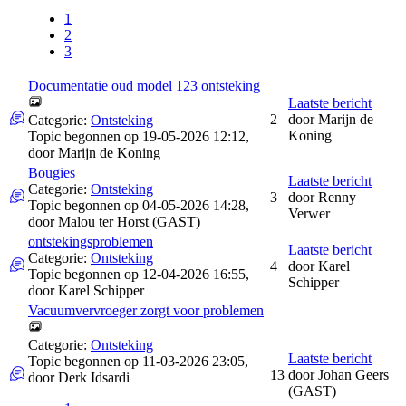
1
2
3
Documentatie oud model 123 ontsteking
Laatste bericht
2
door
Marijn de
Categorie:
Ontsteking
Koning
Topic begonnen op 19-05-2026 12:12,
door
Marijn de Koning
Bougies
Laatste bericht
Categorie:
Ontsteking
3
door
Renny
Topic begonnen op 04-05-2026 14:28,
Verwer
door
Malou ter Horst (GAST)
ontstekingsproblemen
Laatste bericht
Categorie:
Ontsteking
4
door
Karel
Topic begonnen op 12-04-2026 16:55,
Schipper
door
Karel Schipper
Vacuumvervroeger zorgt voor problemen
Categorie:
Ontsteking
Laatste bericht
Topic begonnen op 11-03-2026 23:05,
13
door
Johan Geers
door
Derk Idsardi
(GAST)