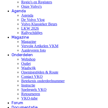
Regio's en Registers
Onze Volvo's
Agenda
Agenda
De Volvo Vlog
Volvo Klassieker Beurs
LKW 2026
Rallyschildjes
Magazine
Magazine
Vervolg Artikelen VKM
Aanleveren foto
Onderdelen
Webshop
Outlet
Waalwijk
Openingstijden & Route
Contact VKO
Betekenis onderdeelnummer
Instructie
Spelregels VKO
Retourneren
VKO-tube
Forum
Documentatie