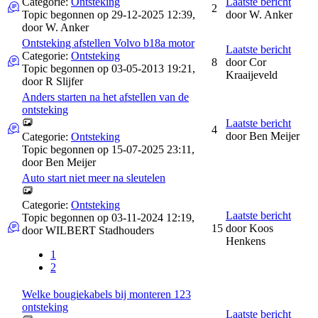
Categorie:
Ontsteking
Laatste bericht
2
Topic begonnen op 29-12-2025 12:39,
door
W. Anker
door
W. Anker
Ontsteking afstellen Volvo b18a motor
Laatste bericht
Categorie:
Ontsteking
8
door
Cor
Topic begonnen op 03-05-2013 19:21,
Kraaijeveld
door
R Slijfer
Anders starten na het afstellen van de
ontsteking
Laatste bericht
4
door
Ben Meijer
Categorie:
Ontsteking
Topic begonnen op 15-07-2025 23:11,
door
Ben Meijer
Auto start niet meer na sleutelen
Categorie:
Ontsteking
Laatste bericht
Topic begonnen op 03-11-2024 12:19,
15
door
Koos
door
WILBERT Stadhouders
Henkens
1
2
Welke bougiekabels bij monteren 123
ontsteking
Laatste bericht