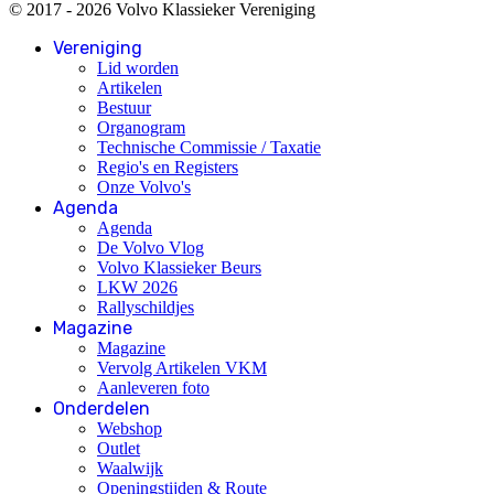
© 2017 - 2026 Volvo Klassieker Vereniging
Vereniging
Lid worden
Artikelen
Bestuur
Organogram
Technische Commissie / Taxatie
Regio's en Registers
Onze Volvo's
Agenda
Agenda
De Volvo Vlog
Volvo Klassieker Beurs
LKW 2026
Rallyschildjes
Magazine
Magazine
Vervolg Artikelen VKM
Aanleveren foto
Onderdelen
Webshop
Outlet
Waalwijk
Openingstijden & Route