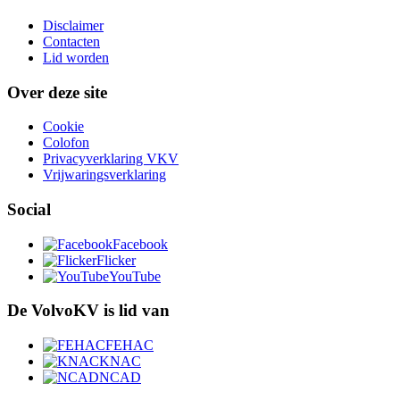
Disclaimer
Contacten
Lid worden
Over deze site
Cookie
Colofon
Privacyverklaring VKV
Vrijwaringsverklaring
Social
Facebook
Flicker
YouTube
De VolvoKV is lid van
FEHAC
KNAC
NCAD