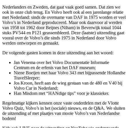
Nederlanders en Zweden, dat gaat vaak goed samen. Dat zien we
ook in onze club terug. En Volvo heeft ook al een jarenlange relatie
met Nederland: sinds de overname van DAF in 1975 worden er veel
Volvo’s in Nederland geproduceerd. Maar ook daarvoor al werden
van 1958 tot 1962 door Beijnes (Niham) in Beverwijk totaal 1044
stuks PV544 en P121 geassembleerd. Deze (laatste) uitzending gaat
vooral over de Volvo’s die sinds 1975 in Nederland door Volvo
werden ontworpen en gemaakt.
De volgende gasten komen in deze uitzending aan het woord:
Jan Venema over het Volvo Documentatie Informatie
Centrum en de erfenis van het DAF museum;
Niene Boeijen met haar Volvo 343 met bijpassende Hollandse
TravelSleeper;
Jos Kroon, heeft aan de wieg gestaan van de 480 en V40 bij
Volvo Car in Nederland;
Han Misdom met “HANdige tips” voor je klassieker.
Regelmatige kijkers kennen onze vaste onderdelen met de Vlotte
Volvo Quiz, Volvo’s in het (sociale) nieuws, en de Q&A. We sluiten
de uitzending af met plaatjes van mooie Volvo’s van Nederlandse
bodem!