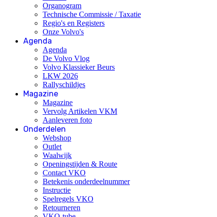
Organogram
Technische Commissie / Taxatie
Regio's en Registers
Onze Volvo's
Agenda
Agenda
De Volvo Vlog
Volvo Klassieker Beurs
LKW 2026
Rallyschildjes
Magazine
Magazine
Vervolg Artikelen VKM
Aanleveren foto
Onderdelen
Webshop
Outlet
Waalwijk
Openingstijden & Route
Contact VKO
Betekenis onderdeelnummer
Instructie
Spelregels VKO
Retourneren
VKO-tube