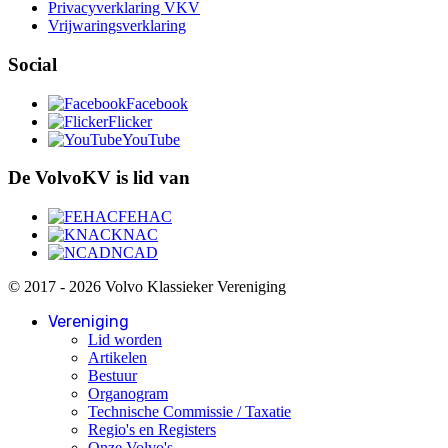
Privacyverklaring VKV
Vrijwaringsverklaring
Social
Facebook
Flicker
YouTube
De VolvoKV is lid van
FEHAC
KNAC
NCAD
© 2017 - 2026 Volvo Klassieker Vereniging
Vereniging
Lid worden
Artikelen
Bestuur
Organogram
Technische Commissie / Taxatie
Regio's en Registers
Onze Volvo's