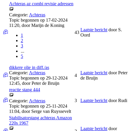
Achteras az combi revisie adressen
Categorie:
Achteras
Topic begonnen op 17-02-2024
11:20, door
Marijn de Koning
Laatste bericht
door
S.
43
Oord
1
2
3
...
5
dikkere olie in diff./as
Categorie:
Achteras
Laatste bericht
door
Peter
4
Topic begonnen op 29-12-2024
de Bruijn
12:45, door
Peter de Bruijn
reactie stang 444
3
Laatste bericht
door
Rudi
Categorie:
Achteras
Topic begonnen op 25-11-2024
11:04, door
Serge van Ruyssevelt
Stabilisatorstang achteras Amazon
220s 1967
Laatste bericht
door