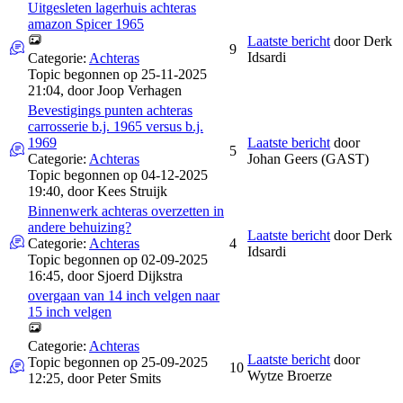
Uitgesleten lagerhuis achteras
amazon Spicer 1965
Laatste bericht
door
Derk
9
Idsardi
Categorie:
Achteras
Topic begonnen op 25-11-2025
21:04, door
Joop Verhagen
Bevestigings punten achteras
carrosserie b.j. 1965 versus b.j.
1969
Laatste bericht
door
5
Categorie:
Achteras
Johan Geers (GAST)
Topic begonnen op 04-12-2025
19:40, door
Kees Struijk
Binnenwerk achteras overzetten in
andere behuizing?
Laatste bericht
door
Derk
Categorie:
Achteras
4
Idsardi
Topic begonnen op 02-09-2025
16:45, door
Sjoerd Dijkstra
overgaan van 14 inch velgen naar
15 inch velgen
Categorie:
Achteras
Laatste bericht
door
Topic begonnen op 25-09-2025
10
Wytze Broerze
12:25, door
Peter Smits