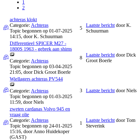
1
2
achteras klokt
Categorie:
Achteras
Laatste bericht
door
K.
5
Topic begonnen op 01-07-2025
Schuurman
14:15, door
K. Schuurman
Differentieel SPICER M27 -
1800S 1963 - gebrek aan shims
Laatste bericht
door
Dick
8
Groot Boerle
Categorie:
Achteras
Topic begonnen op 03-04-2025
21:05, door
Dick Groot Boerle
Wiellagers achteras PV544
3
Laatste bericht
door
Niels
Categorie:
Achteras
Topic begonnen op 01-03-2025
11:59, door
Niels
zweten cardanas Volvo 945 en
vraag olie
Categorie:
Achteras
Laatste bericht
door
Tom
1
Topic begonnen op 24-01-2025
Steverink
15:16, door
Anno Huidekoper
(GAST)