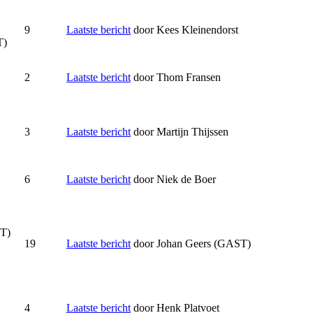
9
Laatste bericht
door
Kees Kleinendorst
T)
2
Laatste bericht
door
Thom Fransen
3
Laatste bericht
door
Martijn Thijssen
6
Laatste bericht
door
Niek de Boer
T)
19
Laatste bericht
door
Johan Geers (GAST)
4
Laatste bericht
door
Henk Platvoet