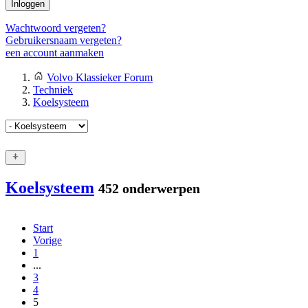
Inloggen
Wachtwoord vergeten?
Gebruikersnaam vergeten?
een account aanmaken
Volvo Klassieker Forum
Techniek
Koelsysteem
Koelsysteem
452 onderwerpen
Start
Vorige
1
...
3
4
5