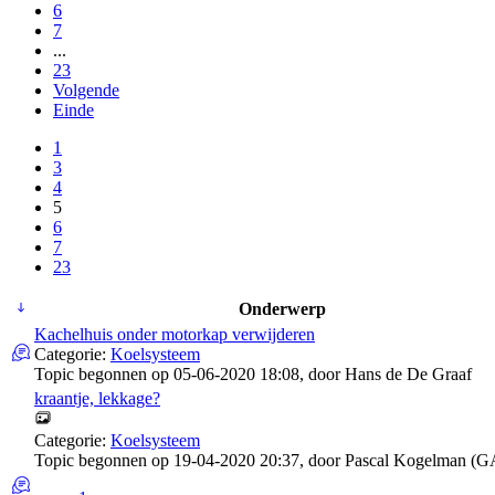
6
7
...
23
Volgende
Einde
1
3
4
5
6
7
23
Onderwerp
Kachelhuis onder motorkap verwijderen
Categorie:
Koelsysteem
Topic begonnen op 05-06-2020 18:08, door
Hans de De Graaf
kraantje, lekkage?
Categorie:
Koelsysteem
Topic begonnen op 19-04-2020 20:37, door
Pascal Kogelman (