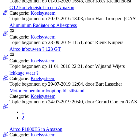
Topic begonnen op 01-01-2020 16:48, door
Kees Kleinendorst
G12 koelvloeistof in een Amazon
Categorie:
Koelsysteem
Topic begonnen op 20-07-2016 18:03, door
Han Trompert (GAS
Aluminium Radiator op Aliexpress
Categorie:
Koelsysteem
Topic begonnen op 23-09-2019 11:51, door
Rienk Kuipers
Airco inbouwen ? 123 GT
Categorie:
Koelsysteem
Topic begonnen op 11-01-2016 22:21, door
Wijnand Wijers
lekkage waar ?
Categorie:
Koelsysteem
Topic begonnen op 29-07-2019 12:04, door
Bart Lasscher
Motortemperatuur loopt op bij stilstand
Categorie:
Koelsysteem
Topic begonnen op 24-07-2019 20:40, door
Gerard Coolen (GAS
1
2
Airco P1800ES in Amazon
Categorie:
Koelsysteem