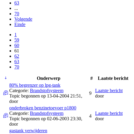
63
...
70
Volgende
Einde
1
59
60
61
62
63
70
Onderwerp
#
Laatste bericht
80% begrenzer op lpg-tank
Categorie:
Brandstofsysteem
Laatste bericht
9
Topic begonnen op 13-04-2004 21:51,
door
door
onderbroken benzinetoevoer p1800
Categorie:
Brandstofsysteem
Laatste bericht
4
Topic begonnen op 02-06-2003 23:30,
door
door
gastank verwijderen