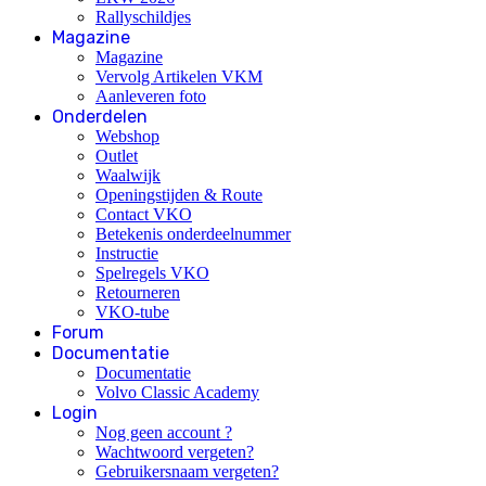
Rallyschildjes
Magazine
Magazine
Vervolg Artikelen VKM
Aanleveren foto
Onderdelen
Webshop
Outlet
Waalwijk
Openingstijden & Route
Contact VKO
Betekenis onderdeelnummer
Instructie
Spelregels VKO
Retourneren
VKO-tube
Forum
Documentatie
Documentatie
Volvo Classic Academy
Login
Nog geen account ?
Wachtwoord vergeten?
Gebruikersnaam vergeten?