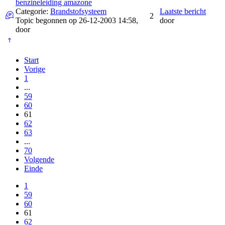
benzineleiding amazone
Categorie:
Brandstofsysteem
Laatste bericht
2
Topic begonnen op 26-12-2003 14:58,
door
door
Start
Vorige
1
...
59
60
61
62
63
...
70
Volgende
Einde
1
59
60
61
62