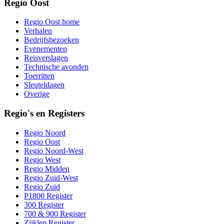
Regio Oost
Regio Oost home
Verhalen
Bedrijfsbezoeken
Evenementen
Reisverslagen
Technische avonden
Toerritten
Sleuteldagen
Overige
Regio's en Registers
Regio Noord
Regio Oost
Regio Noord-West
Regio West
Regio Midden
Regio Zuid-West
Regio Zuid
P1800 Register
300 Register
700 & 900 Register
Zijklep Register