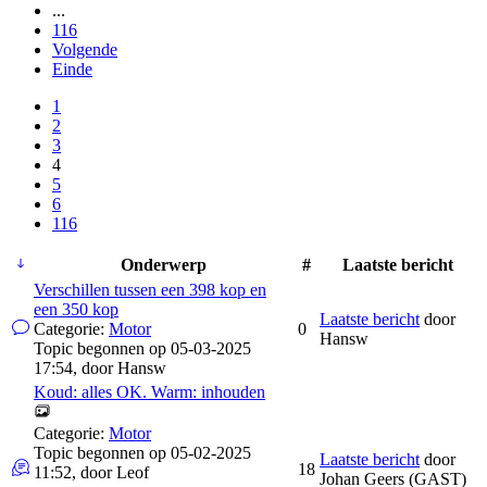
...
116
Volgende
Einde
1
2
3
4
5
6
116
Onderwerp
#
Laatste bericht
Verschillen tussen een 398 kop en
een 350 kop
Laatste bericht
door
Categorie:
Motor
0
Hansw
Topic begonnen op 05-03-2025
17:54, door
Hansw
Koud: alles OK. Warm: inhouden
Categorie:
Motor
Topic begonnen op 05-02-2025
Laatste bericht
door
18
11:52, door
Leof
Johan Geers (GAST)