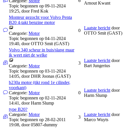
6
Categorie:
Motor
Arnout Kwant
Topic begonnen op 09-11-2024
19:25, door
Fred Kok
Monteur gezocht voor Volvo Penta
B20 4-takt benzine motor
Laatste bericht
door
0
OTTO Smit (GAST)
Categorie:
Motor
Topic begonnen op 04-11-2024
19:40, door
OTTO Smit (GAST)
Volvo 340 scheur in buis/slang maar
ik weet niet de welke
Laatste bericht
door
3
Bart Jungerius
Categorie:
Motor
Topic begonnen op 03-11-2024
14:05, door
DHR Joonas (GAST)
b230a motor (tikt rond 1e cilinder,
voorkant)
Laatste bericht
door
Categorie:
Motor
0
Harm Slump
Topic begonnen op 02-11-2024
14:41, door
Harm Slump
type B20?
Categorie:
Motor
Laatste bericht
door
3
Topic begonnen op 28-02-2011
Marco Wuyts
19:08, door
05807-dummy