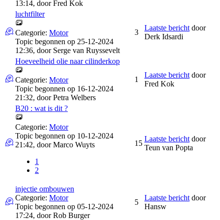
13:14, door
Fred Kok
luchtfilter
Laatste bericht
door
3
Categorie:
Motor
Derk Idsardi
Topic begonnen op 25-12-2024
12:36, door
Serge van Ruyssevelt
Hoeveelheid olie naar cilinderkop
Laatste bericht
door
1
Categorie:
Motor
Fred Kok
Topic begonnen op 16-12-2024
21:32, door
Petra Welbers
B20 : wat is dit ?
Categorie:
Motor
Topic begonnen op 10-12-2024
Laatste bericht
door
15
21:42, door
Marco Wuyts
Teun van Popta
1
2
injectie ombouwen
Categorie:
Motor
Laatste bericht
door
5
Topic begonnen op 05-12-2024
Hansw
17:24, door
Rob Burger