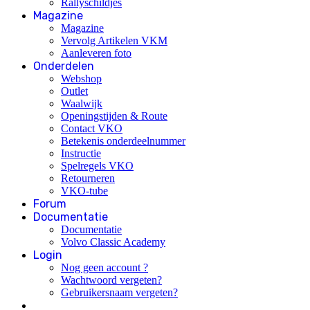
Rallyschildjes
Magazine
Magazine
Vervolg Artikelen VKM
Aanleveren foto
Onderdelen
Webshop
Outlet
Waalwijk
Openingstijden & Route
Contact VKO
Betekenis onderdeelnummer
Instructie
Spelregels VKO
Retourneren
VKO-tube
Forum
Documentatie
Documentatie
Volvo Classic Academy
Login
Nog geen account ?
Wachtwoord vergeten?
Gebruikersnaam vergeten?