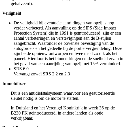
gehalveerd).
Veiligheid
De veiligheid bij eventuele aanrijdingen van opzij is nog
verder verbeterd. Als aanvulling op de SIPS (Side Impact
Protection System) die in 1991 is geïntroduceerd, zijn er een
aantal verbeteringen en verstevigingen aan de B-stijlen
aangebracht. Waaronder de bovenste bevestiging van de
autogordels en het gedeelte bij de portiervergrendeling. Deze
zijn beide opnieuw ontworpen en twee maal zo dik als het
paneel. Hierdoor is het binnendringen en de snelheid ervan in
het geval van een aanrijding van opzij met 15% verminderd.
SRS 6.0
Vervangt zowel SRS 2.2 en 2.3
Immobilizer
Dit is een antidiefstalsysteem waarvoor een geautoriseerde
sleutel nodig is om de motor te starten.
In Duitsland en het Verenigd Koninkrijk in week 36 op de
B230 FK geïntroduceerd, in andere landen als optie
verkrijgbaar.