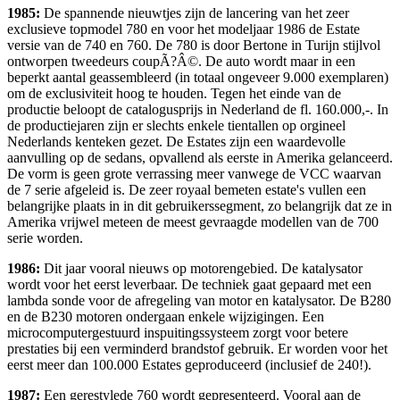
1985:
De spannende nieuwtjes zijn de lancering van het zeer
exclusieve topmodel 780 en voor het modeljaar 1986 de Estate
versie van de 740 en 760. De 780 is door Bertone in Turijn stijlvol
ontworpen tweedeurs coupÃ?Â©. De auto wordt maar in een
beperkt aantal geassembleerd (in totaal ongeveer 9.000 exemplaren)
om de exclusiviteit hoog te houden. Tegen het einde van de
productie beloopt de catalogusprijs in Nederland de fl. 160.000,-. In
de productiejaren zijn er slechts enkele tientallen op orgineel
Nederlands kenteken gezet. De Estates zijn een waardevolle
aanvulling op de sedans, opvallend als eerste in Amerika gelanceerd.
De vorm is geen grote verrassing meer vanwege de VCC waarvan
de 7 serie afgeleid is. De zeer royaal bemeten estate's vullen een
belangrijke plaats in in dit gebruikerssegment, zo belangrijk dat ze in
Amerika vrijwel meteen de meest gevraagde modellen van de 700
serie worden.
1986:
Dit jaar vooral nieuws op motorengebied. De katalysator
wordt voor het eerst leverbaar. De techniek gaat gepaard met een
lambda sonde voor de afregeling van motor en katalysator. De B280
en de B230 motoren ondergaan enkele wijzigingen. Een
microcomputergestuurd inspuitingssysteem zorgt voor betere
prestaties bij een verminderd brandstof gebruik. Er worden voor het
eerst meer dan 100.000 Estates geproduceerd (inclusief de 240!).
1987:
Een gerestylede 760 wordt gepresenteerd. Vooral aan de