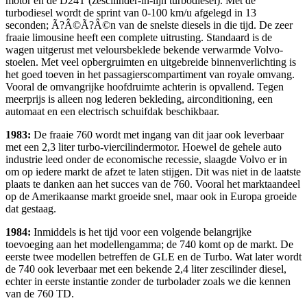
motor en de D24T (zescilinder-in-lijn turbodiesel). Met de
turbodiesel wordt de sprint van 0-100 km/u afgelegd in 13
seconden; Ã?Â©Ã?Â©n van de snelste diesels in die tijd. De zeer
fraaie limousine heeft een complete uitrusting. Standaard is de
wagen uitgerust met veloursbeklede bekende verwarmde Volvo-
stoelen. Met veel opbergruimten en uitgebreide binnenverlichting is
het goed toeven in het passagierscompartiment van royale omvang.
Vooral de omvangrijke hoofdruimte achterin is opvallend. Tegen
meerprijs is alleen nog lederen bekleding, airconditioning, een
automaat en een electrisch schuifdak beschikbaar.
1983:
De fraaie 760 wordt met ingang van dit jaar ook leverbaar
met een 2,3 liter turbo-viercilindermotor. Hoewel de gehele auto
industrie leed onder de economische recessie, slaagde Volvo er in
om op iedere markt de afzet te laten stijgen. Dit was niet in de laatste
plaats te danken aan het succes van de 760. Vooral het marktaandeel
op de Amerikaanse markt groeide snel, maar ook in Europa groeide
dat gestaag.
1984:
Inmiddels is het tijd voor een volgende belangrijke
toevoeging aan het modellengamma; de 740 komt op de markt. De
eerste twee modellen betreffen de GLE en de Turbo. Wat later wordt
de 740 ook leverbaar met een bekende 2,4 liter zescilinder diesel,
echter in eerste instantie zonder de turbolader zoals we die kennen
van de 760 TD.