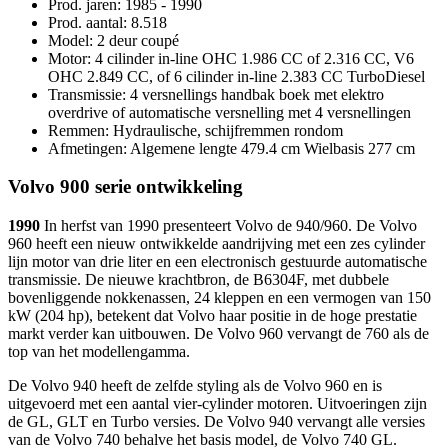
Prod. jaren: 1985 - 1990
Prod. aantal: 8.518
Model: 2 deur coupé
Motor: 4 cilinder in-line OHC 1.986 CC of 2.316 CC, V6
OHC 2.849 CC, of 6 cilinder in-line 2.383 CC TurboDiesel
Transmissie: 4 versnellings handbak boek met elektro
overdrive of automatische versnelling met 4 versnellingen
Remmen: Hydraulische, schijfremmen rondom
Afmetingen: Algemene lengte 479.4 cm Wielbasis 277 cm
Volvo 900 serie ontwikkeling
1990
In herfst van 1990 presenteert Volvo de 940/960. De Volvo
960 heeft een nieuw ontwikkelde aandrijving met een zes cylinder
lijn motor van drie liter en een electronisch gestuurde automatische
transmissie. De nieuwe krachtbron, de B6304F, met dubbele
bovenliggende nokkenassen, 24 kleppen en een vermogen van 150
kW (204 hp), betekent dat Volvo haar positie in de hoge prestatie
markt verder kan uitbouwen. De Volvo 960 vervangt de 760 als de
top van het modellengamma.
De Volvo 940 heeft de zelfde styling als de Volvo 960 en is
uitgevoerd met een aantal vier-cylinder motoren. Uitvoeringen zijn
de GL, GLT en Turbo versies. De Volvo 940 vervangt alle versies
van de Volvo 740 behalve het basis model, de Volvo 740 GL.