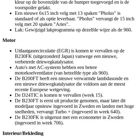
kleur op de bovenzijde van de bumper toegevoegd en is de
voorspoiler gelakt.
Een nieuwe 6x15 inch velg met 13 spaken "Pholus" is
standaard of als optie leverbaar. "Pholus" vervangt de 15 inch
velg met 20 spaken "Aries".
Lak: Gewijzigd lakprogramma op dezelfde wijze als de 960.
Motor
Uitlaatgasrecirculatie (EGR) is komen te vervallen op de
B230FK (uitgezonderd Japan) vanwege een nieuwe,
verbeterde driewegkatalysator.
Auto's met AC-systeem hebben een betere
motorkoelventilator (van hetzelfde type als 960).
De B200FT heeft een nieuwe verwarmde lambdasonde en
een nieuwe driewegkatalysator die voldoen aan de meest
recente Europese wetgeving.
De D24TIC is komen te vervallen (week 15).
De B230FT is eerst uit productie genomen, maar later dit
modeljaar opnieuw ingevoerd in Zweden en landen met hoge
snelheden, vervangt Turbo + (ingevoerd in week 640).
De B230FK is uitgerust met een econometer in Zweden
(ingevoerd in week 706).
Interieur/Bekleding