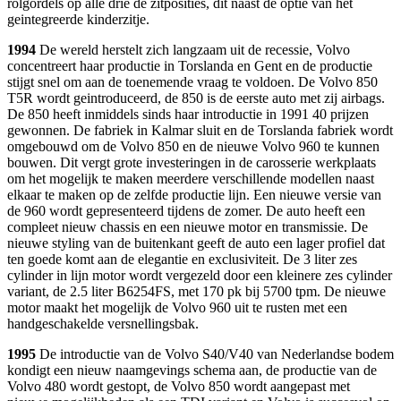
rolgordels op alle drie de zitposities, dit naast de optie van het
geintegreerde kinderzitje.
1994
De wereld herstelt zich langzaam uit de recessie, Volvo
concentreert haar productie in Torslanda en Gent en de productie
stijgt snel om aan de toenemende vraag te voldoen. De Volvo 850
T5R wordt geintroduceerd, de 850 is de eerste auto met zij airbags.
De 850 heeft inmiddels sinds haar introductie in 1991 40 prijzen
gewonnen. De fabriek in Kalmar sluit en de Torslanda fabriek wordt
omgebouwd om de Volvo 850 en de nieuwe Volvo 960 te kunnen
bouwen. Dit vergt grote investeringen in de carosserie werkplaats
om het mogelijk te maken meerdere verschillende modellen naast
elkaar te maken op de zelfde productie lijn. Een nieuwe versie van
de 960 wordt gepresenteerd tijdens de zomer. De auto heeft een
compleet nieuw chassis en een nieuwe motor en transmissie. De
nieuwe styling van de buitenkant geeft de auto een lager profiel dat
ten goede komt aan de elegantie en exclusiviteit. De 3 liter zes
cylinder in lijn motor wordt vergezeld door een kleinere zes cylinder
variant, de 2.5 liter B6254FS, met 170 pk bij 5700 tpm. De nieuwe
motor maakt het mogelijk de Volvo 960 uit te rusten met een
handgeschakelde versnellingsbak.
1995
De introductie van de Volvo S40/V40 van Nederlandse bodem
kondigt een nieuw naamgevings schema aan, de productie van de
Volvo 480 wordt gestopt, de Volvo 850 wordt aangepast met