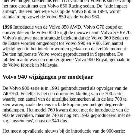
nieuwe mogelijkheden als een TDI variant en Volvo is succesvol op
het race circuit met een Volvo 850 Racing sedan. De "side impact
airbag", die een nieuwtje was op de Volvo 850 in 1994, wordt
standaard op zowel de Volvo 850 als de Volvo 960.
1996
Introductie van de Volvo 850 AWD, Volvo C70 coupé en
convertible en de Volvo 850 krijgt de nieuwe naam Volvo S70/V70.
Volvo's nieuwe naam strategie betekent dat de Volvo 960 Sedan en
de Estate worden omgedoopt tot Volvo S90 en V90. Een aantal
wijzigingen in het interieur worden gedaan op dat zelfde moment.
De tien miljoenste Volvo wordt geproduceerd in September. De
jubileum auto was een donker groene Volvo 960 Royal, gemaakt in
de Volvo fabriek in Malaysia.
Volvo 940 wijzigingen per modeljaar
De Volvo 900-serie is in 1991 geïntroduceerd als opvolger van de
740/760. Feitelijk is het een doorontwikkeling van de 700-serie,
waarbij een aantal van de uiterlijke kenmerken al in de late 700 te
zien waren, zoals de neus incl. de koplampen met geïntegreerde
mistlampen. Het model 760 kwam direct met de introductie van de
960 te vervallen, maar de 740 is nog t/m 1992 geproduceerd met de
z.g. 'tussenneus', naast de 940 dus.
Het meest opvallende nieuws bij de introductie van de 900-serie: