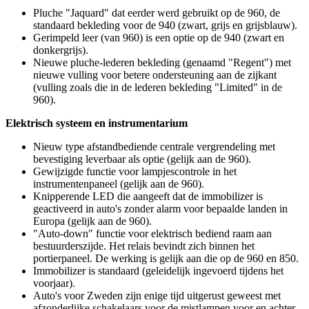
Pluche "Jaquard" dat eerder werd gebruikt op de 960, de
standaard bekleding voor de 940 (zwart, grijs en grijsblauw).
Gerimpeld leer (van 960) is een optie op de 940 (zwart en
donkergrijs).
Nieuwe pluche-lederen bekleding (genaamd "Regent") met
nieuwe vulling voor betere ondersteuning aan de zijkant
(vulling zoals die in de lederen bekleding "Limited" in de
960).
Elektrisch systeem en instrumentarium
Nieuw type afstandbediende centrale vergrendeling met
bevestiging leverbaar als optie (gelijk aan de 960).
Gewijzigde functie voor lampjescontrole in het
instrumentenpaneel (gelijk aan de 960).
Knipperende LED die aangeeft dat de immobilizer is
geactiveerd in auto's zonder alarm voor bepaalde landen in
Europa (gelijk aan de 960).
"Auto-down" functie voor elektrisch bediend raam aan
bestuurderszijde. Het relais bevindt zich binnen het
portierpaneel. De werking is gelijk aan die op de 960 en 850.
Immobilizer is standaard (geleidelijk ingevoerd tijdens het
voorjaar).
Auto's voor Zweden zijn enige tijd uitgerust geweest met
afzonderlijke schakelaars voor de mistlampen voor en achter.