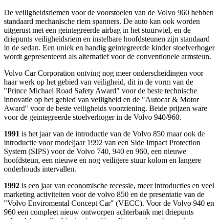
De veiligheidsriemen voor de voorstoelen van de Volvo 960 hebben
standaard mechanische riem spanners. De auto kan ook worden
uitgerust met een geintegreerde airbag in het stuurwiel, en de
driepunts veiligheidsriem en instelbare hoofdsteunen zijn standaard
in de sedan. Een uniek en handig geintegreerde kinder stoelverhoger
wordt gepresenteerd als alternatief voor de conventionele armsteun.
Volvo Car Corporation ontving nog meer onderscheidingen voor
haar werk op het gebied van veiligheid, dit in de vorm van de
"Prince Michael Road Safety Award" voor de beste technische
innovatie op het gebied van veiligheid en de "Autocar & Motor
Award" voor de beste veiligheids voorziening. Beide prijzen ware
voor de geintegreerde stoelverhoger in de Volvo 940/960.
1991
is het jaar van de introductie van de Volvo 850 maar ook de
introductie voor modeljaar 1992 van een Side Impact Protection
System (SIPS) voor de Volvo 740, 940 en 960, een nieuwe
hoofdsteun, een nieuwe en nog veiligere stuur kolom en langere
onderhouds intervallen.
1992
is een jaar van economische recessie, meer introducties en veel
marketing activiteiten voor de volvo 850 en de presentatie van de
"Volvo Enviromental Concept Car" (VECC). Voor de Volvo 940 en
960 een compleet nieuw ontworpen achterbank met driepunts