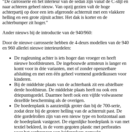
"De carrosserie en het interieur van de sedan zijn vanaf de C-stijl en
naar achteren geheel nieuw. Van opzij gezien valt de hoge
achterpartij op door een iets afgeronde achterruit met een vlakkere
helling en een grote zijruit achter. Het dak is korter en de
achterbumper zit hoger."
Ander nieuws bij de introductie van de 940/960:
Door de nieuwe carrosserie hebben de 4-deurs modellen van de 940
en 960 allerlei nieuwe interieurdelen:
De rugleuning achter is iets hoger dan vroeger en heeft
nieuwe hoofdsteunen. De ingebouwde armsteun is langer en
komt voor in drie varianten, met of zonder openzetbare
afsluiting en met een één geheel vormend gordelkussen voor
kinderen.
Bij de middelste plaats van de achterbank zit een afstelbare
derde hoofdsteun. De middelste plaats heeft nu ook een
driepuntsgordel. Daarmee heeft ook een vijfde volwassene
dezelfde bescherming als de overigen.
De hoedenplank is aanzienlijk groter dan bij de 700-serie,
zodat deze bij de grotere helling van de achterruit past. De
drie gordelrollen zijn van een nieuw type en horizontaal aan
de hoedeplank vastgezet. De eigenlijke hoedeplank is van met
textiel bekleed, in de vorm gegoten plastic met perforaties