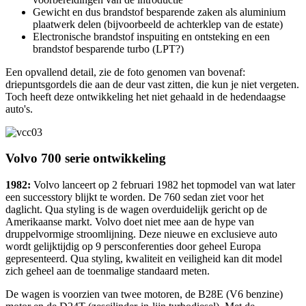
Gewicht en dus brandstof besparende zaken als aluminium
plaatwerk delen (bijvoorbeeld de achterklep van de estate)
Electronische brandstof inspuiting en ontsteking en een
brandstof besparende turbo (LPT?)
Een opvallend detail, zie de foto genomen van bovenaf:
driepuntsgordels die aan de deur vast zitten, die kun je niet vergeten.
Toch heeft deze ontwikkeling het niet gehaald in de hedendaagse
auto's.
Volvo 700 serie ontwikkeling
1982:
Volvo lanceert op 2 februari 1982 het topmodel van wat later
een successtory blijkt te worden. De 760 sedan ziet voor het
daglicht. Qua styling is de wagen overduidelijk gericht op de
Amerikaanse markt. Volvo doet niet mee aan de hype van
druppelvormige stroomlijning. Deze nieuwe en exclusieve auto
wordt gelijktijdig op 9 persconferenties door geheel Europa
gepresenteerd. Qua styling, kwaliteit en veiligheid kan dit model
zich geheel aan de toenmalige standaard meten.
De wagen is voorzien van twee motoren, de B28E (V6 benzine)