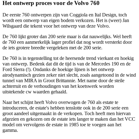
Het ontwerp proces voor de Volvo 760
De eerste 760 ontwerpen zijn van Coggiola en Ital Design, toch
wordt een ontwerp van eigen bodem verkozen. Het is (weer) Jan
Wilsgaard die tekent voor het ontwerp van deze Volvo.
De 760 lijkt groter dan 200 serie maar is dat nauwelijks. Wel heeft
de 760 een aanmerkelijk lager profiel dat nog wordt versterkt door
de iets grotere breedte vergeleken met de 200 serie.
De 760 is in tegenstelling tot de heersende trend vierkant en hoekig
van ontwerp. Bedenk dat dit de tijd is van de Mercedes 190 en de
Ford Sierra (!). Ondanks de hoekige lijnen is het ontwerp
airodynamisch gezien zeker niet slecht, zoals aangetoond in de wind
tunnel van MIRA in Groot Brittannie. Met name door de steile
achterruit en de verhoudingen van het koetswerk worden
uitstekende cw waarden gehaald.
Naar het schijnt heeft Volvo overwogen de 760 als estate te
introduceren, de estate's hebben tenslotte ook in de 200 serie een
groot aandeel uitgemaakt in de verkopen. Toch heeft men hiervan
afgezien en gekozen om de estate iets langer te maken dan het VCC
model om vervolgens de estate in 1985 toe te voegen aan het
gamma.