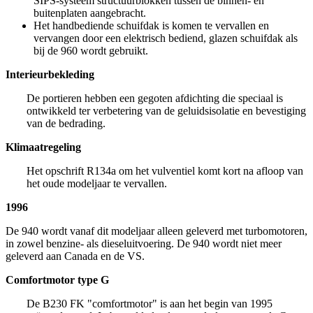
SIPS-systeem structuurblokken tussen de binnen- en
buitenplaten aangebracht.
Het handbediende schuifdak is komen te vervallen en
vervangen door een elektrisch bediend, glazen schuifdak als
bij de 960 wordt gebruikt.
Interieurbekleding
De portieren hebben een gegoten afdichting die speciaal is
ontwikkeld ter verbetering van de geluidsisolatie en bevestiging
van de bedrading.
Klimaatregeling
Het opschrift R134a om het vulventiel komt kort na afloop van
het oude modeljaar te vervallen.
1996
De 940 wordt vanaf dit modeljaar alleen geleverd met turbomotoren,
in zowel benzine- als dieseluitvoering. De 940 wordt niet meer
geleverd aan Canada en de VS.
Comfortmotor type G
De B230 FK "comfortmotor" is aan het begin van 1995