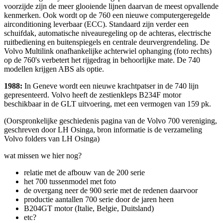
voorzijde zijn de meer glooiende lijnen daarvan de meest opvallende
kenmerken. Ook wordt op de 760 een nieuwe computergeregelde
airconditioning leverbaar (ECC). Standaard zijn verder een
schuifdak, automatische niveauregeling op de achteras, electrische
ruitbediening en buitenspiegels en centrale deurvergrendeling. De
Volvo Multilink onafhankelijke achterwiel ophanging (foto rechts)
op de 760's verbetert het rijgedrag in behoorlijke mate. De 740
modellen krijgen ABS als optie.
1988:
In Geneve wordt een nieuwe krachtpatser in de 740 lijn
gepresenteerd. Volvo heeft de zestienkleps B234F motor
beschikbaar in de GLT uitvoering, met een vermogen van 159 pk.
(Oorspronkelijke geschiedenis pagina van de Volvo 700 vereniging,
geschreven door LH Osinga, bron informatie is de verzameling
Volvo folders van LH Osinga)
wat missen we hier nog?
relatie met de afbouw van de 200 serie
het 700 tussenmodel met foto
de overgang neer de 900 serie met de redenen daarvoor
productie aantallen 700 serie door de jaren heen
B204GT motor (Italie, Belgie, Duitsland)
etc?