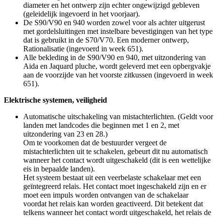
diameter en het ontwerp zijn echter ongewijzigd gebleven
(geleidelijk ingevoerd in het voorjaar).
De S90/V90 en 940 worden zowel voor als achter uitgerust
met gordelsluitingen met instelbare bevestigingen van het type
dat is gebruikt in de S70/V70. Een moderner ontwerp,
Rationalisatie (ingevoerd in week 651).
Alle bekleding in de S90/V90 en 940, met uitzondering van
Aida en Jaquard pluche, wordt geleverd met een opbergvakje
aan de voorzijde van het voorste zitkussen (ingevoerd in week
651).
Elektrische systemen, veiligheid
Automatische uitschakeling van mistachterlichten. (Geldt voor
landen met landcodes die beginnen met 1 en 2, met
uitzondering van 23 en 28.)
Om te voorkomen dat de bestuurder vergeet de
mistachterlichten uit te schakelen, gebeurt dit nu automatisch
wanneer het contact wordt uitgeschakeld (dit is een wettelijke
eis in bepaalde landen).
Het systeem bestaat uit een veerbelaste schakelaar met een
geïntegreerd relais. Het contact moet ingeschakeld zijn en er
moet een impuls worden ontvangen van de schakelaar
voordat het relais kan worden geactiveerd. Dit betekent dat
telkens wanneer het contact wordt uitgeschakeld, het relais de