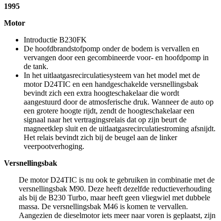
1995
Motor
Introductie B230FK
De hoofdbrandstofpomp onder de bodem is vervallen en
vervangen door een gecombineerde voor- en hoofdpomp in
de tank.
In het uitlaatgasrecirculatiesysteem van het model met de
motor D24TIC en een handgeschakelde versnellingsbak
bevindt zich een extra hoogteschakelaar die wordt
aangestuurd door de atmosferische druk. Wanneer de auto op
een grotere hoogte rijdt, zendt de hoogteschakelaar een
signaal naar het vertragingsrelais dat op zijn beurt de
magneetklep sluit en de uitlaatgasrecirculatiestroming afsnijdt.
Het relais bevindt zich bij de beugel aan de linker
veerpootverhoging.
Versnellingsbak
De motor D24TIC is nu ook te gebruiken in combinatie met de
versnellingsbak M90. Deze heeft dezelfde reductieverhouding
als bij de B230 Turbo, maar heeft geen vliegwiel met dubbele
massa. De versnellingsbak M46 is komen te vervallen.
Aangezien de dieselmotor iets meer naar voren is geplaatst, zijn