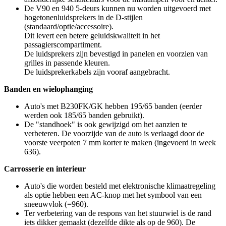
De V90 en 940 5-deurs kunnen nu worden uitgevoerd met
hogetonenluidsprekers in de D-stijlen
(standaard/optie/accessoire).
Dit levert een betere geluidskwaliteit in het
passagierscompartiment.
De luidsprekers zijn bevestigd in panelen en voorzien van
grilles in passende kleuren.
De luidsprekerkabels zijn vooraf aangebracht.
Banden en wielophanging
Auto's met B230FK/GK hebben 195/65 banden (eerder
werden ook 185/65 banden gebruikt).
De "standhoek" is ook gewijzigd om het aanzien te
verbeteren. De voorzijde van de auto is verlaagd door de
voorste veerpoten 7 mm korter te maken (ingevoerd in week
636).
Carrosserie en interieur
Auto's die worden besteld met elektronische klimaatregeling
als optie hebben een AC-knop met het symbool van een
sneeuwvlok (=960).
Ter verbetering van de respons van het stuurwiel is de rand
iets dikker gemaakt (dezelfde dikte als op de 960). De