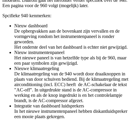
modellen. Daarom gaat het hieronder verder specifiek over de 940.
Een pagina voor de 960 volgt (mogelijk) later.
Spcifieke 940 kenmerken:
Nieuw dashboard
De opbergvakken aan de bovenkant zijn vervallen en de
vormgeving rondom het instrumentenpaneel is ronder
geworden.
Het onderste deel van het dashboard is echter niet gewijzigd.
Nieuw instrumentenpaneel
Het nieuwe paneel is van hetzelfde type als bij de 960, maar
een paar symbolen zijn gewijzigd.
Nieuwe klimaatregeling
De klimaatregeling van de 940 wordt door draaiknoppen in
plaats van door schuiven bediend. Bij de klimaatregeling met
airconditioning (incl. ECC) heeft de AC-schakelaar de tekst
"AC-off". In uitgedrukte stand is de AC-compressor in
werking en als de knop ingedrukt is en het controlelampje
brandt, is de AC-compressor afgezet.
Integratie van dashboard luidsprekers
In het nieuwe instrumentenpaneel hebben diskantluidspreker
een mooie plaats gekregen.