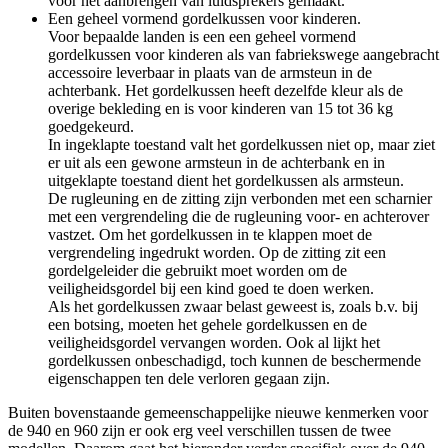
voor het aanbrengen van luidsprekers gemaakt.
Een geheel vormend gordelkussen voor kinderen.
Voor bepaalde landen is een een geheel vormend
gordelkussen voor kinderen als van fabriekswege aangebracht
accessoire leverbaar in plaats van de armsteun in de
achterbank. Het gordelkussen heeft dezelfde kleur als de
overige bekleding en is voor kinderen van 15 tot 36 kg
goedgekeurd.
In ingeklapte toestand valt het gordelkussen niet op, maar ziet
er uit als een gewone armsteun in de achterbank en in
uitgeklapte toestand dient het gordelkussen als armsteun.
De rugleuning en de zitting zijn verbonden met een scharnier
met een vergrendeling die de rugleuning voor- en achterover
vastzet. Om het gordelkussen in te klappen moet de
vergrendeling ingedrukt worden. Op de zitting zit een
gordelgeleider die gebruikt moet worden om de
veiligheidsgordel bij een kind goed te doen werken.
Als het gordelkussen zwaar belast geweest is, zoals b.v. bij
een botsing, moeten het gehele gordelkussen en de
veiligheidsgordel vervangen worden. Ook al lijkt het
gordelkussen onbeschadigd, toch kunnen de beschermende
eigenschappen ten dele verloren gegaan zijn.
Buiten bovenstaande gemeenschappelijke nieuwe kenmerken voor
de 940 en 960 zijn er ook erg veel verschillen tussen de twee