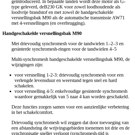
geïntroduceerd. In bepaalde landen wordt deze motor als G-
type geleverd, deB230 GK voor zowel loodhoudende als
loodvrije brandstof en met zowel de handgeschakelde
versnellingsbak M90 als de automatische transmissie AW71
met 4-versnellingen (en overbrugging).
Handgeschakelde versnellingsbak M90
Met drievoudig synchromesh voor de tandwielen 1–2–3 en
gesinterde synchromesh-ringen voor de tandwielen 4–5
Multi-synchromesh handgeschakelde versnellingsbak M90, de
wijzigingen zijn:
voor versnelling 1-2-3: drievoudig synchromesh voor een
verlengde levensduur en weerstand tegen snel en hard
schakelen.
voor versnelling 4-5: enkelvoudige gesinterde synchromesh
waardoor gemakkelijk van 5 naar 4 kan worden geschakeld.
Deze functies zorgen samen voor een aanzienlijke verbetering
in het schakelcomfort.
Drievoudig synchromesh wil zeggen dat door toevoeging van
een afstandsring de wrijvingsgebieden toenemen tot drie en de
synchronisatie sneller verloopt (synchromesh-tijd is