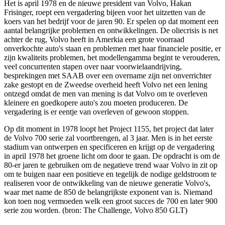
Het is april 1978 en de nieuwe president van Volvo, Hakan
Frisinger, roept een vergadering bijeen voor het uitzetten van de
koers van het bedrijf voor de jaren 90. Er spelen op dat moment een
aantal belangrijke problemen en ontwikkelingen. De oliecrisis is net
achter de rug, Volvo heeft in Amerkia een grote voorraad
onverkochte auto's staan en problemen met haar financiele positie, er
zijn kwaliteits problemen, het modellengamma begint te verouderen,
veel concurrenten stapen over naar voorwielaandrijving,
besprekingen met SAAB over een overname zijn net onverrichter
zake gestopt en de Zweedse overheid heeft Volvo net een lening
ontzegd omdat de men van mening is dat Volvo om te overleven
kleinere en goedkopere auto's zou moeten produceren. De
vergadering is er eentje van overleven of gewoon stoppen.
Op dit moment in 1978 loopt het Project 1155, het project dat later
de Volvo 700 serie zal voortbrengen, al 3 jaar. Men is in het eerste
stadium van ontwerpen en specificeren en krijgt op de vergadering
in april 1978 het groene licht om door te gaan. De opdracht is om de
80-er jaren te gebruiken om de negatieve trend waar Volvo in zit op
om te buigen naar een positieve en tegelijk de nodige geldstroom te
realiseren voor de ontwikkeling van de nieuwe generatie Volvo's,
waar met name de 850 de belangrijkste exponent van is. Niemand
kon toen nog vermoeden welk een groot succes de 700 en later 900
serie zou worden. (bron: The Challenge, Volvo 850 GLT)