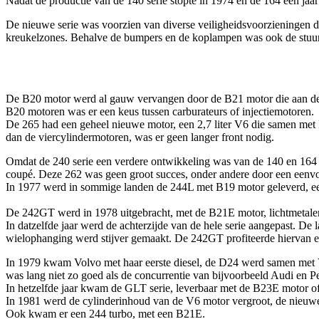
Nadat de productie van de 140 serie stopte in 1974 en de 164 een jaa
De nieuwe serie was voorzien van diverse veiligheidsvoorzieningen d
kreukelzones. Behalve de bumpers en de koplampen was ook de stuuri
De B20 motor werd al gauw vervangen door de B21 motor die aan de st
B20 motoren was er een keus tussen carburateurs of injectiemotoren.
De 265 had een geheel nieuwe motor, een 2,7 liter V6 die samen met
dan de viercylindermotoren, was er geen langer front nodig.
Omdat de 240 serie een verdere ontwikkeling was van de 140 en 164 s
coupé. Deze 262 was geen groot succes, onder andere door een eenvoud
In 1977 werd in sommige landen de 244L met B19 motor geleverd, ee
De 242GT werd in 1978 uitgebracht, met de B21E motor, lichtmetalen v
In datzelfde jaar werd de achterzijde van de hele serie aangepast. D
wielophanging werd stijver gemaakt. De 242GT profiteerde hiervan e
In 1979 kwam Volvo met haar eerste diesel, de D24 werd samen met 
was lang niet zo goed als de concurrentie van bijvoorbeeld Audi en P
In hetzelfde jaar kwam de GLT serie, leverbaar met de B23E motor of
In 1981 werd de cylinderinhoud van de V6 motor vergroot, de nieu
Ook kwam er een 244 turbo, met een B21E.