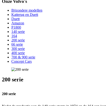
Onze Volvo's
Bijzondere modellen
Katterug en Duett
Duett
Amazon
P1800
140 serie
164
200 serie
66 serie
300 serie
400 serie
700 & 900 serie
Concept Cars
200 serie
200 serie