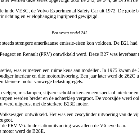
r later werden deze series opgevolgd door de 242, de 244, de 245 en de
ie in de VESC, de Volvo Experimental Safety Car uit 1972. De grote bu
nrichting en wielophanging ingrijpend gewijzigd.
Een vroeg model 242
eeds strengere amerikaanse emissie-eisen kon voldoen. De B21 had een 
 Peugeot en Renault (PRV) ontwikkeld werd. Deze B27 was leverbaar me
eries, was er meteen een ruime keus aan modellen. In 1975 kwam de 26
iger interieur en dito motoruitvoering. Een jaar later werd de 262C ui
n kleinere motor vanwege belastingregels.
elgen, mistlampen, stijvere schokbrekers en een speciaal interieur en 
e lampen werden breder en de achterklep vergroot. De voorzijde werd oo
n werd uitgerust met de sterkere B23E motor.
Volkswagen ontwikkeld. Het was een zescylinder uitvoering van de vi
eugeot.
 de PRV V6. In de stationuitvoering was alleen de V6 leverbaar.
we motor werd de B28E.