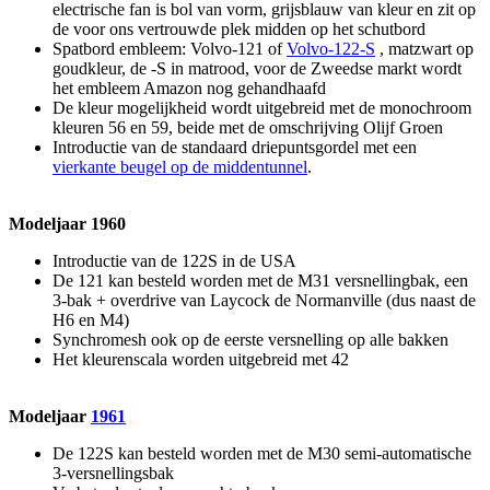
electrische fan is bol van vorm, grijsblauw van kleur en zit op
de voor ons vertrouwde plek midden op het schutbord
Spatbord embleem: Volvo-121 of
Volvo-122-S
, matzwart op
goudkleur, de -S in matrood, voor de Zweedse markt wordt
het embleem Amazon nog gehandhaafd
De kleur mogelijkheid wordt uitgebreid met de monochroom
kleuren 56 en 59, beide met de omschrijving Olijf Groen
Introductie van de standaard driepuntsgordel met een
vierkante beugel op de middentunnel
.
Modeljaar 1960
Introductie van de 122S in de USA
De 121 kan besteld worden met de M31 versnellingbak, een
3-bak + overdrive van Laycock de Normanville (dus naast de
H6 en M4)
Synchromesh ook op de eerste versnelling op alle bakken
Het kleurenscala worden uitgebreid met 42
Modeljaar
1961
De 122S kan besteld worden met de M30 semi-automatische
3-versnellingsbak