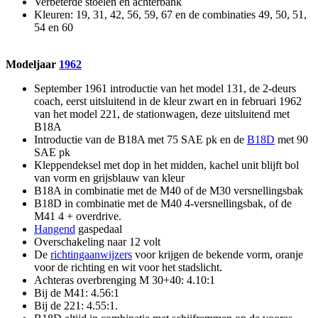
Verbeterde stoelen en achterbank
Kleuren: 19, 31, 42, 56, 59, 67 en de combinaties 49, 50, 51,
54 en 60
Modeljaar
1962
September 1961 introductie van het model 131, de 2-deurs
coach, eerst uitsluitend in de kleur zwart en in februari 1962
van het model 221, de stationwagen, deze uitsluitend met
B18A
Introductie van de B18A met 75 SAE pk en de
B18D
met 90
SAE pk
Kleppendeksel met dop in het midden, kachel unit blijft bol
van vorm en grijsblauw van kleur
B18A in combinatie met de M40 of de M30 versnellingsbak
B18D in combinatie met de M40 4-versnellingsbak, of de
M41 4 + overdrive.
Hangend
gaspedaal
Overschakeling naar 12 volt
De
richtingaanwijzers
voor krijgen de bekende vorm, oranje
voor de richting en wit voor het stadslicht.
Achteras overbrenging M 30+40: 4.10:1
Bij de M41: 4.56:1
Bij de 221: 4.55:1.