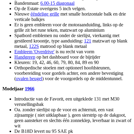
Bandenmaat:
6.00-15 diagonaal
Op de Estate overigens 5 inch velgen.
Nieuwe
ééndelige grille
met smalle horizontale balk en drie
verticale balkjes
Er is geen embleem voor de motoraanduiding, links op de
grille zit het rune teken, matzwart op aluminium
Spatbord emblemen nu onder de sierlijst, vierkantig met
gestileerd kroontje, type aanduiding:
121
matzwart op blank
metaal,
122S
matrood op blank metaal
Embleem 'Overdrive'
is nu recht van vorm
Handgreep
op het dashboard voor de bijrijder
Kleuren: 19, 42, 46, 60, 79, 80, 84, 89 en 90
Orthopedische stoelen met optioneel hoofdsteunen,
voorbereiding voor gordels achter, een andere bevestiging
(
ovalen beugel
) voor de voorgordels op de middentunnel.
Modeljaar
1966
Introductie van de Favorit, een uitgeklede 131 met M30
versnellingsbak
Oa. zonder sierlijst op de voor en achterruit, een vast
zijraampje ( niet uitklapbaar ), geen sierstrip op de dakgoot,
geen aansteker en slechts één zonneklep, leverbaar in zwart of
wit
De B18D levert nu 95 SAE pk