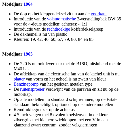
Modeljaar
1964
De dop op het kleppendeksel zit nu aan de
voorkant
Introductie van de
volautomatische
3-versnellingbak BW 35
voor de 4-deurs modellen; achteras: 4.1:1
Introductie van de
rechthoekige
kofferdekselgreep
De dakhemel is nu van plastic
Kleuren: 19, 42, 46, 60, 67, 79, 80, 84 en 85
Modeljaar
1965
De 220 is nu ook leverbaar met de B18D, uitsluitend met de
M40 bak
De afdekkap van de electrische fan van de kachel unit is nu
platter
van vorm en het geheel is nu zwart van kleur
Benzinepomp
van het gesloten metalen type
De
ruitensproeier
verdwijnt van de paravan en zit nu op de
motorkap.
Op alle modellen nu standaard schijfremmen, op de Estate
standaard bekrachtigd, optioneel op de andere modellen
Remdrukbegrenzer op de achteras
4.5 inch velgen met 8 ovalen koelsleuven in de kleur
zilvergrijs met kleinere wieldoppen met een V in een
glanzend zwart centrum, zonder velgsierringen