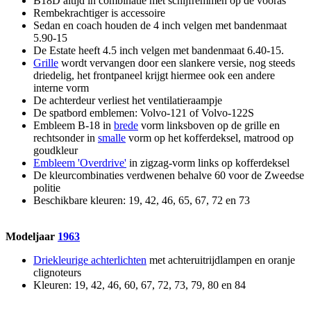
B18D altijd in combinatie met schijfremmen op de vooras
Rembekrachtiger is accessoire
Sedan en coach houden de 4 inch velgen met bandenmaat
5.90-15
De Estate heeft 4.5 inch velgen met bandenmaat 6.40-15.
Grille
wordt vervangen door een slankere versie, nog steeds
driedelig, het frontpaneel krijgt hiermee ook een andere
interne vorm
De achterdeur verliest het ventilatieraampje
De spatbord emblemen: Volvo-121 of Volvo-122S
Embleem B-18 in
brede
vorm linksboven op de grille en
rechtsonder in
smalle
vorm op het kofferdeksel, matrood op
goudkleur
Embleem 'Overdrive'
in zigzag-vorm links op kofferdeksel
De kleurcombinaties verdwenen behalve 60 voor de Zweedse
politie
Beschikbare kleuren: 19, 42, 46, 65, 67, 72 en 73
Modeljaar
1963
Driekleurige achterlichten
met achteruitrijdlampen en oranje
clignoteurs
Kleuren: 19, 42, 46, 60, 67, 72, 73, 79, 80 en 84