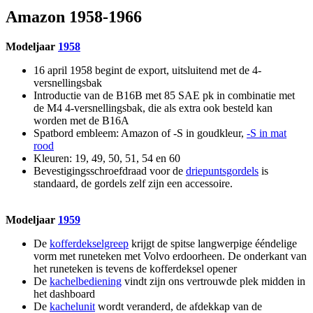
Amazon 1958-1966
Modeljaar
1958
16 april 1958 begint de export, uitsluitend met de 4-
versnellingsbak
Introductie van de B16B met 85 SAE pk in combinatie met
de M4 4-versnellingsbak, die als extra ook besteld kan
worden met de B16A
Spatbord embleem: Amazon of -S in goudkleur,
-S in mat
rood
Kleuren: 19, 49, 50, 51, 54 en 60
Bevestigingsschroefdraad voor de
driepuntsgordels
is
standaard, de gordels zelf zijn een accessoire.
Modeljaar
1959
De
kofferdekselgreep
krijgt de spitse langwerpige ééndelige
vorm met runeteken met Volvo erdoorheen. De onderkant van
het runeteken is tevens de kofferdeksel opener
De
kachelbediening
vindt zijn ons vertrouwde plek midden in
het dashboard
De
kachelunit
wordt veranderd, de afdekkap van de