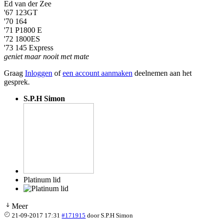
Ed van der Zee
'67 123GT
'70 164
'71 P1800 E
'72 1800ES
'73 145 Express
geniet maar nooit met mate
Graag
Inloggen
of
een account aanmaken
deelnemen aan het
gesprek.
S.P.H Simon
Platinum lid
Meer
21-09-2017 17:31
#171915
door
S.P.H Simon