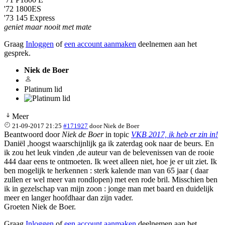
'72 1800ES
'73 145 Express
geniet maar nooit met mate
Graag
Inloggen
of
een account aanmaken
deelnemen aan het
gesprek.
Niek de Boer
Platinum lid
Meer
21-09-2017 21:25
#171927
door
Niek de Boer
Beantwoord door
Niek de Boer
in topic
VKB 2017, ik heb er zin in!
Daniël ,hoogst waarschijnlijk ga ik zaterdag ook naar de beurs. En
ik zou het leuk vinden ,de auteur van de belevenissen van de rooie
444 daar eens te ontmoeten. Ik weet alleen niet, hoe je er uit ziet. Ik
ben mogelijk te herkennen : sterk kalende man van 65 jaar ( daar
zullen er wel meer van rondlopen) met een rode bril. Misschien ben
ik in gezelschap van mijn zoon : jonge man met baard en duidelijk
meer en langer hoofdhaar dan zijn vader.
Groeten Niek de Boer.
Graag
Inloggen
of
een account aanmaken
deelnemen aan het