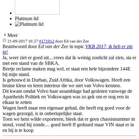
Platinum lid
Meer
21-09-2017 16:27
#171912
door
Ed van der Zee
Beantwoord door
Ed van der Zee
in topic
VKB 2017, ik heb er zin
in!
Ja, weer ziet er goed uit....vrees dat ik weinig zonlicht zal zien, sta er
met een stand van de SBKA.
Beetje reclame maken mag wel, er staat een hele bijzondere 144E
bij mijn stand.
Is gebouwd in Durban, Zuid Afrika, door Volkswagen. Heeft een
bruine kleur en leren interieur die we niet van Volvo kennen.
Dit kwam omdat Volvo haar assamblage had gesloten vanwege de
Apartheids Politiek en Volkswagen was zo gek om er nog een in
elkaar te zetten
Wagen heeft maar een eigenaar gehad, die heeft erg goed voor de
wagen gezorgd, is in onberispelijke staat.
Toen we hem wilde exporteren, bleek dat er geen chassisnummer in
stond, vond hij zonde.... goed heeft ff geduurd maar VIN staat er in
en hij is te koop