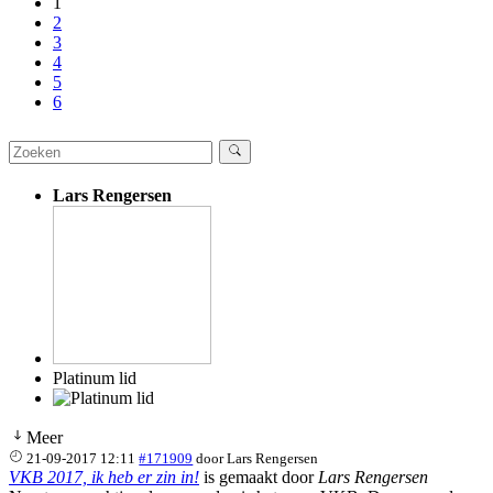
1
2
3
4
5
6
Lars Rengersen
Platinum lid
Meer
21-09-2017 12:11
#171909
door
Lars Rengersen
VKB 2017, ik heb er zin in!
is gemaakt door
Lars Rengersen