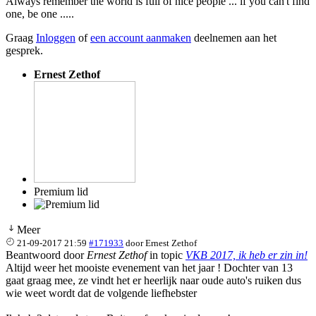
Always remember the world is full of nice people ... if you can't find
one, be one .....
Graag
Inloggen
of
een account aanmaken
deelnemen aan het
gesprek.
Ernest Zethof
Premium lid
Meer
21-09-2017 21:59
#171933
door
Ernest Zethof
Beantwoord door
Ernest Zethof
in topic
VKB 2017, ik heb er zin in!
Altijd weer het mooiste evenement van het jaar ! Dochter van 13
gaat graag mee, ze vindt het er heerlijk naar oude auto's ruiken dus
wie weet wordt dat de volgende liefhebster