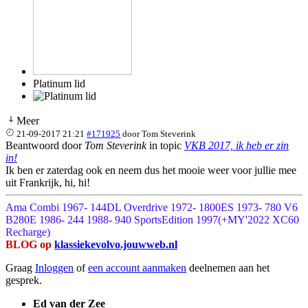
Platinum lid
Meer
21-09-2017 21:21
#171925
door
Tom Steverink
Beantwoord door
Tom Steverink
in topic
VKB 2017, ik heb er zin
in!
Ik ben er zaterdag ook en neem dus het mooie weer voor jullie mee
uit Frankrijk, hi, hi!
Ama Combi 1967- 144DL Overdrive 1972- 1800ES 1973- 780 V6
B280E 1986- 244 1988- 940 SportsEdition 1997(+MY'2022 XC60
Recharge)
BLOG op
klassiekevolvo.jouwweb.nl
Graag
Inloggen
of
een account aanmaken
deelnemen aan het
gesprek.
Ed van der Zee