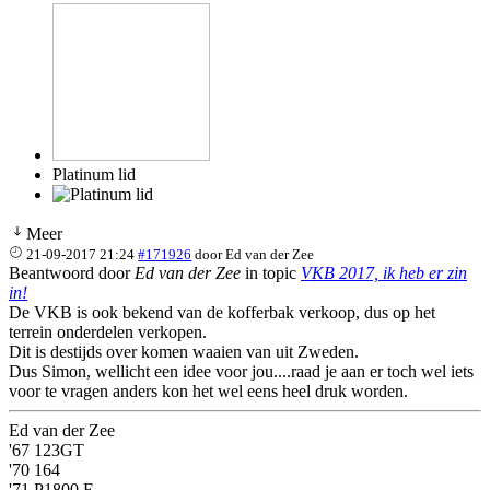
Platinum lid
Meer
21-09-2017 21:24
#171926
door
Ed van der Zee
Beantwoord door
Ed van der Zee
in topic
VKB 2017, ik heb er zin
in!
De VKB is ook bekend van de kofferbak verkoop, dus op het
terrein onderdelen verkopen.
Dit is destijds over komen waaien van uit Zweden.
Dus Simon, wellicht een idee voor jou....raad je aan er toch wel iets
voor te vragen anders kon het wel eens heel druk worden.
Ed van der Zee
'67 123GT
'70 164
'71 P1800 E