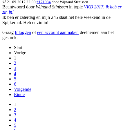
21-09-2017 22:09
#171934
door
Wijnand Stinissen
Beantwoord door
Wijnand Stinissen
in topic
VKB 2017, ik heb er
zin in!
Ik ben er zaterdag en mijn 245 staat het hele weekend in de
Spijkerhal. Heb er zin in!
Graag
Inloggen
of
een account aanmaken
deelnemen aan het
gesprek.
Start
Vorige
1
2
3
4
5
6
Volgende
Einde
1
2
3
4
5