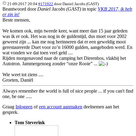
21-09-2017 20:04
#171922
door
Daniel Jacobs (GAST)
Beantwoord door
Daniel Jacobs (GAST)
in topic
VKB 2017, ik heb
er zin in!
Beste mensen,
We komen ook, mijn tweede keer, want meer dan 15 jaar geleden
was ik er ook. Het was nog in de guldentijd, dus moet voor 2002
geweest zijn ... kan me nog herinneren dat er een geweldig mooi
gerestaureerde Duet voor zo’n 16000 gulden, aangeboden werd. En
wat vonden we dat toen veel geld ....
Rijden morgenavond naar de camping het Dierenbos, vlakbij het
Autotron. Jammergenoeg zonder “onze Rooie” ...
Wie weet tot ziens ....
Groeten, Daniël
Always remember the world is full of nice people ... if you can't find
one, be one .....
Graag
Inloggen
of
een account aanmaken
deelnemen aan het
gesprek.
Tom Steverink