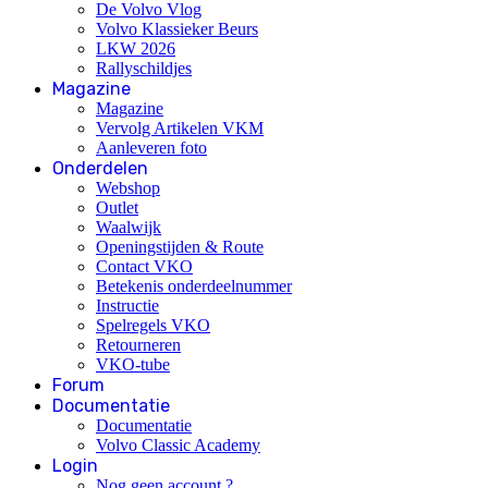
De Volvo Vlog
Volvo Klassieker Beurs
LKW 2026
Rallyschildjes
Magazine
Magazine
Vervolg Artikelen VKM
Aanleveren foto
Onderdelen
Webshop
Outlet
Waalwijk
Openingstijden & Route
Contact VKO
Betekenis onderdeelnummer
Instructie
Spelregels VKO
Retourneren
VKO-tube
Forum
Documentatie
Documentatie
Volvo Classic Academy
Login
Nog geen account ?