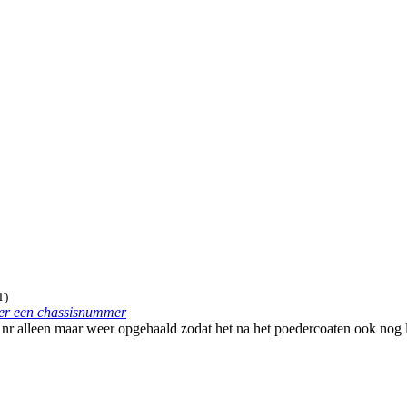
T)
ver een chassisnummer
t nr alleen maar weer opgehaald zodat het na het poedercoaten ook nog le
.