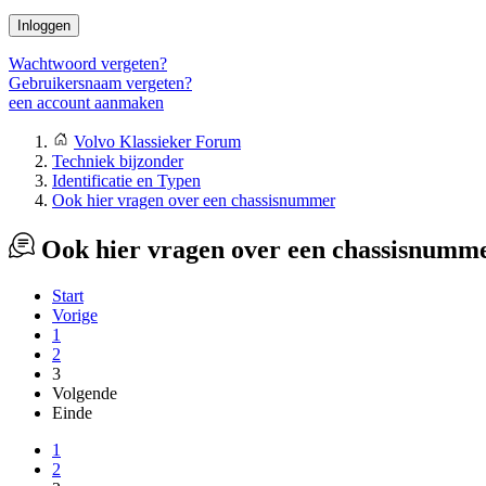
Inloggen
Wachtwoord vergeten?
Gebruikersnaam vergeten?
een account aanmaken
Volvo Klassieker Forum
Techniek bijzonder
Identificatie en Typen
Ook hier vragen over een chassisnummer
Ook hier vragen over een chassisnumm
Start
Vorige
1
2
3
Volgende
Einde
1
2