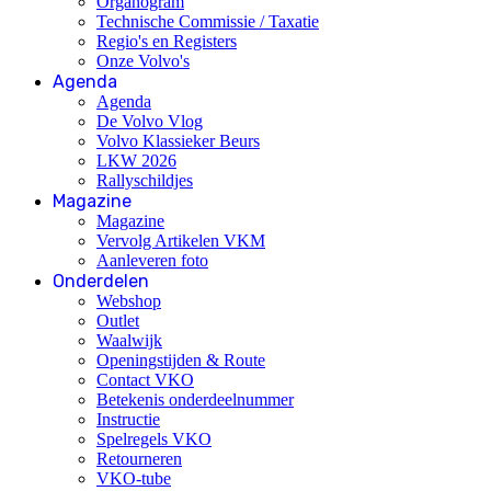
Organogram
Technische Commissie / Taxatie
Regio's en Registers
Onze Volvo's
Agenda
Agenda
De Volvo Vlog
Volvo Klassieker Beurs
LKW 2026
Rallyschildjes
Magazine
Magazine
Vervolg Artikelen VKM
Aanleveren foto
Onderdelen
Webshop
Outlet
Waalwijk
Openingstijden & Route
Contact VKO
Betekenis onderdeelnummer
Instructie
Spelregels VKO
Retourneren
VKO-tube