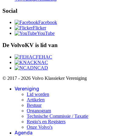
Social
Facebook
Flicker
YouTube
De VolvoKV is lid van
FEHAC
KNAC
NCAD
© 2017 - 2026 Volvo Klassieker Vereniging
Vereniging
Lid worden
Artikelen
Bestuur
Organogram
Technische Commissie / Taxatie
Regio's en Registers
Onze Volvo's
Agenda