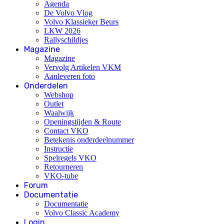
Agenda
De Volvo Vlog
Volvo Klassieker Beurs
LKW 2026
Rallyschildjes
Magazine
Magazine
Vervolg Artikelen VKM
Aanleveren foto
Onderdelen
Webshop
Outlet
Waalwijk
Openingstijden & Route
Contact VKO
Betekenis onderdeelnummer
Instructie
Spelregels VKO
Retourneren
VKO-tube
Forum
Documentatie
Documentatie
Volvo Classic Academy
Login