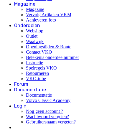
Magazine
Magazine
Vervolg Artikelen VKM
Aanleveren foto
Onderdelen
Webshop
Outlet
Waalwijk
Openingstijden & Route
Contact VKO
Betekenis onderdeelnummer
Instructie
Spelregels VKO
Retourneren
VKO-tube
Forum
Documentatie
Documentatie
Volvo Classic Academy
Login
Nog geen account ?
Wachtwoord vergeten?
Gebruikersnaam vergeten?