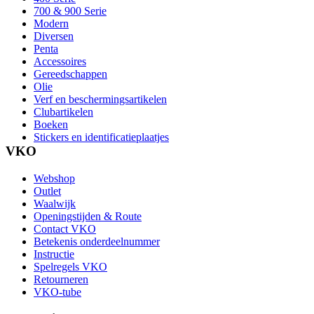
700 & 900 Serie
Modern
Diversen
Penta
Accessoires
Gereedschappen
Olie
Verf en beschermingsartikelen
Clubartikelen
Boeken
Stickers en identificatieplaatjes
VKO
Webshop
Outlet
Waalwijk
Openingstijden & Route
Contact VKO
Betekenis onderdeelnummer
Instructie
Spelregels VKO
Retourneren
VKO-tube