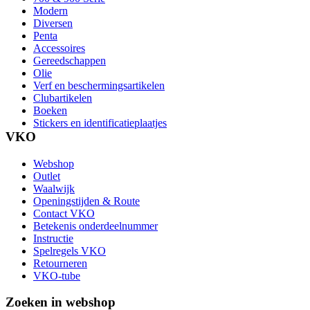
Modern
Diversen
Penta
Accessoires
Gereedschappen
Olie
Verf en beschermingsartikelen
Clubartikelen
Boeken
Stickers en identificatieplaatjes
VKO
Webshop
Outlet
Waalwijk
Openingstijden & Route
Contact VKO
Betekenis onderdeelnummer
Instructie
Spelregels VKO
Retourneren
VKO-tube
Zoeken in webshop