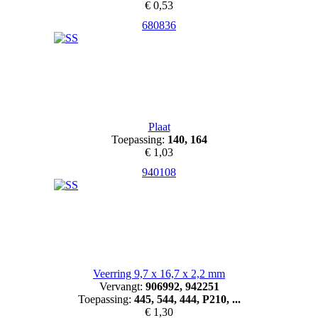
€ 0,53
680836
Plaat
Toepassing:
140, 164
€ 1,03
940108
Veerring 9,7 x 16,7 x 2,2 mm
Vervangt:
906992, 942251
Toepassing:
445, 544, 444, P210, ...
€ 1,30