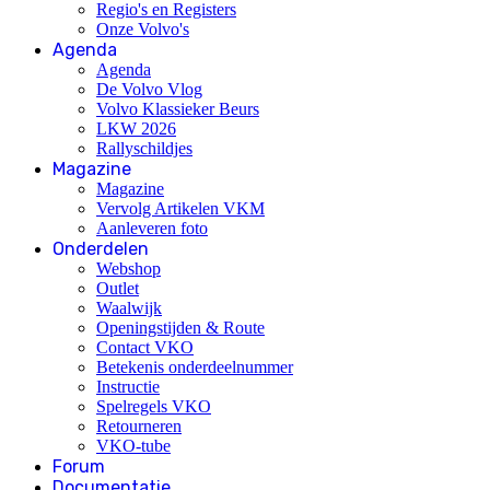
Regio's en Registers
Onze Volvo's
Agenda
Agenda
De Volvo Vlog
Volvo Klassieker Beurs
LKW 2026
Rallyschildjes
Magazine
Magazine
Vervolg Artikelen VKM
Aanleveren foto
Onderdelen
Webshop
Outlet
Waalwijk
Openingstijden & Route
Contact VKO
Betekenis onderdeelnummer
Instructie
Spelregels VKO
Retourneren
VKO-tube
Forum
Documentatie