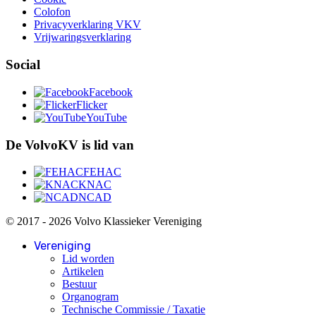
Colofon
Privacyverklaring VKV
Vrijwaringsverklaring
Social
Facebook
Flicker
YouTube
De VolvoKV is lid van
FEHAC
KNAC
NCAD
© 2017 - 2026 Volvo Klassieker Vereniging
Vereniging
Lid worden
Artikelen
Bestuur
Organogram
Technische Commissie / Taxatie