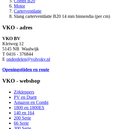
Combi B20
Motor
Carterventilatie
Slang carterventilatie B20 14 mm binnendia (per cm)
VKO - adres
VKO BV
Kleiweg 12
5145 NB Waalwijk
T 0416 - 376844
E
onderdelen@volvokv.nl
Openingstijden en route
VKO - webshop
Zijkleppers
PV en Duett
Amazon en Combi
1800 en 1800ES
140 en 164
200 Serie
66 Serie
300 Serie