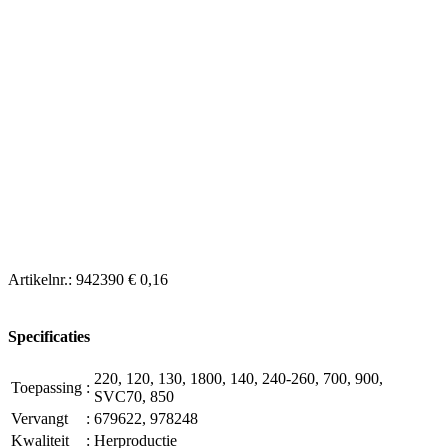
Artikelnr.:
942390
€ 0,16
Specificaties
220, 120, 130, 1800, 140, 240-260, 700, 900,
Toepassing
:
SVC70, 850
Vervangt
:
679622, 978248
Kwaliteit
:
Herproductie