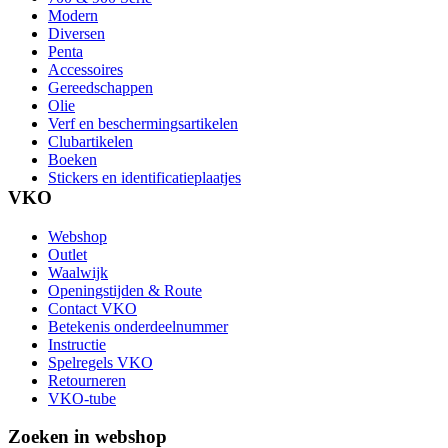
Modern
Diversen
Penta
Accessoires
Gereedschappen
Olie
Verf en beschermingsartikelen
Clubartikelen
Boeken
Stickers en identificatieplaatjes
VKO
Webshop
Outlet
Waalwijk
Openingstijden & Route
Contact VKO
Betekenis onderdeelnummer
Instructie
Spelregels VKO
Retourneren
VKO-tube
Zoeken in webshop