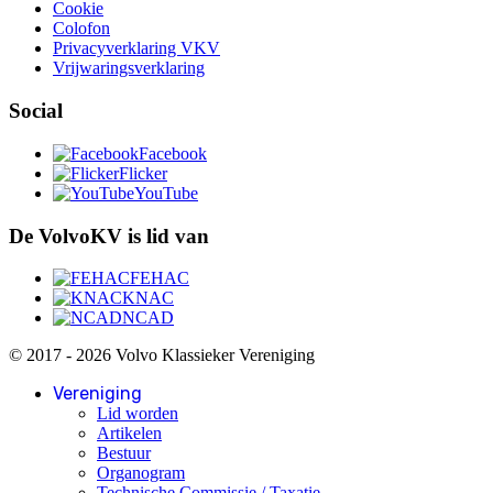
Cookie
Colofon
Privacyverklaring VKV
Vrijwaringsverklaring
Social
Facebook
Flicker
YouTube
De VolvoKV is lid van
FEHAC
KNAC
NCAD
© 2017 - 2026 Volvo Klassieker Vereniging
Vereniging
Lid worden
Artikelen
Bestuur
Organogram
Technische Commissie / Taxatie