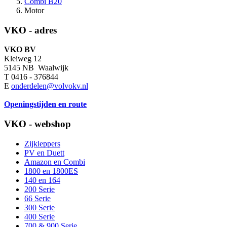
Combi B20
Motor
VKO - adres
VKO BV
Kleiweg 12
5145 NB Waalwijk
T 0416 - 376844
E
onderdelen@volvokv.nl
Openingstijden en route
VKO - webshop
Zijkleppers
PV en Duett
Amazon en Combi
1800 en 1800ES
140 en 164
200 Serie
66 Serie
300 Serie
400 Serie
700 & 900 Serie