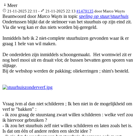
Meer
21-11-2025 22:11
-
21-11-2025 22:13
#1479135
door
Marco Wuyts
Beantwoord door
Marco Wuyts
in topic
speling op stuur/stuurhuis
Ondertussen blijkt dat de stelmoer van het stuurhuis op zijn eind zit.
Via die weg kan er dus niets worden bij-geregeld.
Inmiddels heb ik 2 niet-complete stuurhuizen gevonden waar ik er
graag 1 hele van wil maken.
De onderdelen zijn inmiddels schoongemaakt. Het wormwiel zit er
nog heel mooi uit en draait vlot; de bussen bevatten geen sporen van
slijtage.
Bij de webshop werden de pakking; oliekerringen ; shim's besteld.
Vraag ivm al dan niet schilderen ; Ik ben niet in de mogelijkheid om
verf te "bakken" :
- ik zou graag de stuurstang zwart willen schilderen : welke verf zou
ik hiervoor gebruiken ?
- Ik zou het stuurhuis zelf niet willen schilderen en laten zoals het is.
Is dat om één of andere reden een slecht idee ?