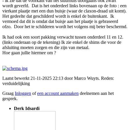
- ik zie dat de voorkant van het stuurhuis doorgaans ook zwart
wordt geverfd. Dat is het onderdeel links bovenaan op de foto : een
vierkant plaatje met een dun buisje (waar de claxon-draad uit komt).
Het gedeelte dat geschilderd wordt is enkel de buitenkant. Ik
vermoed dat dit is omdat dat buisje aan het plaatje is gebraseerd
ofzo. Door het te schilderen wordt het volgens mij beter beschermd.
Ik had ook een soort pakking verwacht tussen onderdeel 11 en 12.
(links onderaan op de tekening) Ik zie enkel de shims die voor de
afsluiting moeten zorgen en die zijn van metaal.
Hoe gaan jullie hiermee om ?
Laatst bewerkt 21-11-2025 22:13 door
Marco Wuyts
. Reden:
verduidelijking
Graag
Inloggen
of
een account aanmaken
deelnemen aan het
gesprek.
Derk Idsardi