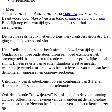
Meer
06-07-2026 23:13
-
06-07-2026 23:14
#1481274
door
Marco Wuyts
Beantwoord door
Marco Wuyts
in topic
speling op stuur/stuurhuis
Eindelijk nog eens wat tijd gevonden om het stuurhuis te
assembleren.
De nieuwe seals heb ik met een 6-tons werkplaatspers geplaatst. Dat
ging eigenlijk verrassend vlot.
Het afstellen met de shims heeft uiteindelijk wel wat tijd gekost.
Omdat ik van twee oude stuurhuizen één goed exemplaar heb
samengesteld, had ik geen referentie van het oorspronkelijke aantal
shims. Bij een revisie van je eigen stuurhuis weet je meestal
waarmee je vertrekt, maar nu was het een kwestie van een paar keer
demonteren, aanpassen en opnieuw proberen.
Uiteindelijk ben ik uitgekomen op een combinatie van
3-3-2
, en
daarmee zat alles mooi binnen de toleranties.
Ook de bekende
"touwtje-test"
is geslaagd, dus de voorspanning
zit goed. Alleen het omrekenen van de waarden uit de handleiding
van lb naar kg en Newton heeft me nog even aan het rekenen gezet.
😄