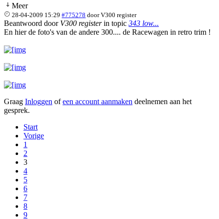
Meer
28-04-2009 15:29
#775278
door
V300 register
Beantwoord door
V300 register
in topic
343 low...
En hier de foto's van de andere 300.... de Racewagen in retro trim !
Graag
Inloggen
of
een account aanmaken
deelnemen aan het
gesprek.
Start
Vorige
1
2
3
4
5
6
7
8
9