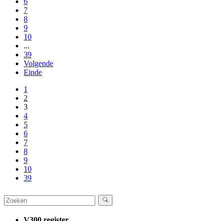
6
7
8
9
10
...
39
Volgende
Einde
1
2
3
4
5
6
7
8
9
10
39
V300 register