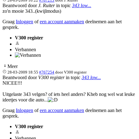
28-03-2009 16:22
#767213
door
J. Ruiter
Beantwoord door
J. Ruiter
in topic
343 low...
zo'n mooie 343..(kwijlmodus)
Graag
Inloggen
of
een account aanmaken
deelnemen aan het
gesprek.
V300 register
Verbannen
Meer
28-03-2009 18:55
#767254
door
V300 register
Beantwoord door
V300 register
in topic
343 low...
NICEE!!!
Uitgelaste 343 velgen? of iets heel anders? Kheb nog wel wat leuke
ideetjes voor die auto...
Graag
Inloggen
of
een account aanmaken
deelnemen aan het
gesprek.
V300 register
Verbannen