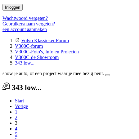
Inloggen
Wachtwoord vergeten?
Gebruikersnaam vergeten?
een account aanmaken
Volvo Klassieker Forum
V300C-forum
V300C-Foto's, Info en Projecten
V300C-de Showroom
343 low...
show je auto, of een project waar je mee bezig bent.
343 low...
Start
Vorige
1
2
3
4
5