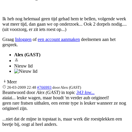
Ik heb nog helemaal geen tijd gehad hem te bellen, volgende week
wat meer tijd, dan gaan we op onderzoek... Ook 2 dorpels nodig....
(uit voorzorg, er zit iets roest op...)
Graag
Inloggen
of
een account aanmaken
deelnemen aan het
gesprek.
Alex (GAST)
Nieuw lid
Meer
26-03-2009 22:48
#766993
door
Alex (GAST)
Beantwoord door
Alex (GAST)
in topic
343 low...
aiaiai... leuke wagen, maar houdt 'm verder aub origineel!
geen rare fratsen uithalen, een eerste type is leuker wanneer ze nog
origineel zijn.
...niet dat de mijne in topstaat is, maar werk die roestplekken een
beetje bij, oogt al heel anders.