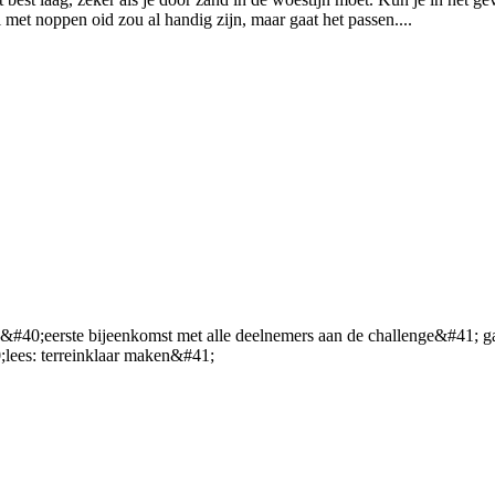
met noppen oid zou al handig zijn, maar gaat het passen....
.
 &#40;eerste bijeenkomst met alle deelnemers aan de challenge&#41; g
;lees: terreinklaar maken&#41;
.