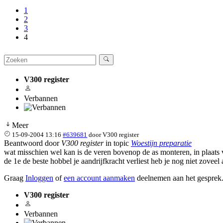
1
2
3
4
V300 register
Verbannen
Meer
15-09-2004 13:16
#639681
door
V300 register
Beantwoord door
V300 register
in topic
Woestijn preparatie
wat misschien wel kan is de veren bovenop de as monteren, in plaats 
de 1e de beste hobbel je aandrijfkracht verliest heb je nog niet zoveel
Graag
Inloggen
of
een account aanmaken
deelnemen aan het gesprek
V300 register
Verbannen