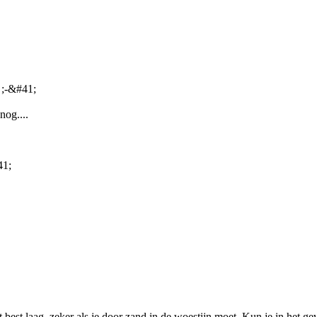
 ;-&#41;
nog....
41;
.
t best laag, zeker als je door zand in de woestijn moet. Kun je in het