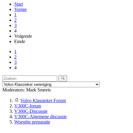
Start
Vorige
1
2
3
4
Volgende
Einde
1
2
3
4
Moderators:
Mark Smeets
Volvo Klassieker Forum
V300C-forum
V300C-Discussie
V300C-Algemene discussie
Woestijn preparatie