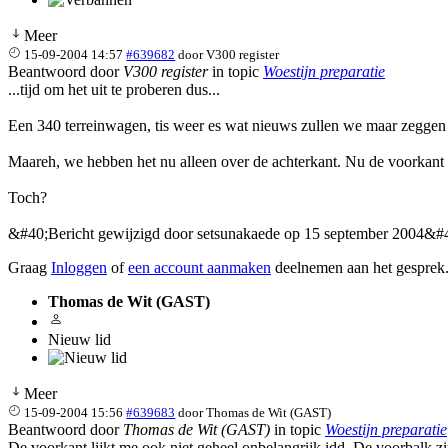
Meer
15-09-2004 14:57
#639682
door
V300 register
Beantwoord door
V300 register
in topic
Woestijn preparatie
...tijd om het uit te proberen dus...
Een 340 terreinwagen, tis weer es wat nieuws zullen we maar zeggen
Maareh, we hebben het nu alleen over de achterkant. Nu de voorkant 
Toch?
&#40;Bericht gewijzigd door setsunakaede op 15 september 2004&#
Graag
Inloggen
of
een account aanmaken
deelnemen aan het gesprek
Thomas de Wit (GAST)
Nieuw lid
Meer
15-09-2004 15:56
#639683
door
Thomas de Wit (GAST)
Beantwoord door
Thomas de Wit (GAST)
in topic
Woestijn preparatie
De voorkant lijkt me ook niet geheel onbelangrijk idd. De voorbalk zi