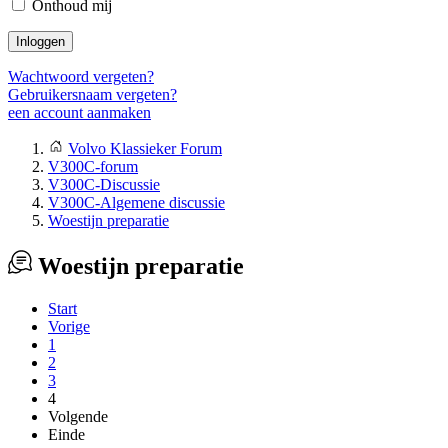
Onthoud mij
Inloggen
Wachtwoord vergeten?
Gebruikersnaam vergeten?
een account aanmaken
Volvo Klassieker Forum
V300C-forum
V300C-Discussie
V300C-Algemene discussie
Woestijn preparatie
Woestijn preparatie
Start
Vorige
1
2
3
4
Volgende
Einde