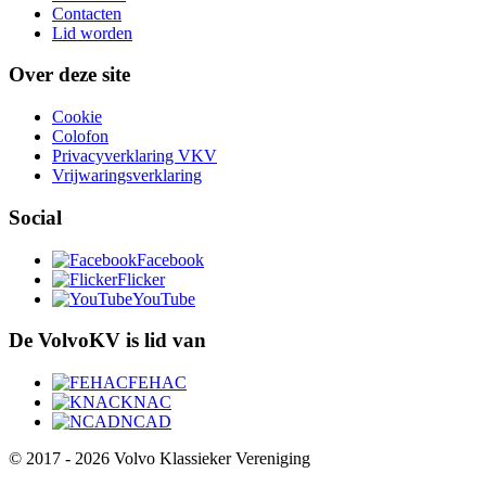
Contacten
Lid worden
Over deze site
Cookie
Colofon
Privacyverklaring VKV
Vrijwaringsverklaring
Social
Facebook
Flicker
YouTube
De VolvoKV is lid van
FEHAC
KNAC
NCAD
© 2017 - 2026 Volvo Klassieker Vereniging