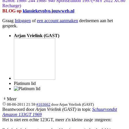
B280E 1986- 244 1988- 940 SportsEdition 1997(+MY'2022 XC60
Recharge)
BLOG op
klassiekevolvo.jouwweb.nl
Graag
Inloggen
of
een account aanmaken
deelnemen aan het
gesprek.
Arjan Vrielink (GAST)
Platinum lid
Meer
08-06-2011 21:59
#103662
door
Arjan Vrielink (GAST)
Beantwoord door
Arjan Vrielink (GAST)
in topic
Schuurvondst
Amazon 133GT 1969
Het is niet een echte 123GT, meer z'n kleine zusje :mrgreen: