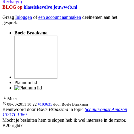
Recharge)
BLOG op
klassiekevolvo.jouwweb.nl
Graag
Inloggen
of
een account aanmaken
deelnemen aan het
gesprek.
Boele Braaksma
Platinum lid
Meer
08-06-2011 10:22
#103635
door
Boele Braaksma
Beantwoord door
Boele Braaksma
in topic
Schuurvondst Amazon
133GT 1969
Mocht je besluiten hem te slopen heb ik wel interesse in de motor,
B20 right?