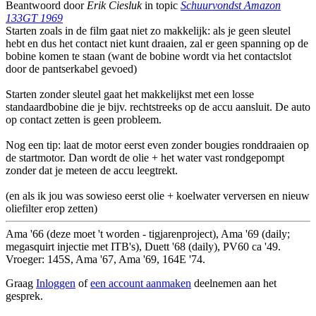
Beantwoord door
Erik Ciesluk
in topic
Schuurvondst Amazon
133GT 1969
Starten zoals in de film gaat niet zo makkelijk: als je geen sleutel
hebt en dus het contact niet kunt draaien, zal er geen spanning op de
bobine komen te staan (want de bobine wordt via het contactslot
door de pantserkabel gevoed)
Starten zonder sleutel gaat het makkelijkst met een losse
standaardbobine die je bijv. rechtstreeks op de accu aansluit. De auto
op contact zetten is geen probleem.
Nog een tip: laat de motor eerst even zonder bougies ronddraaien op
de startmotor. Dan wordt de olie + het water vast rondgepompt
zonder dat je meteen de accu leegtrekt.
(en als ik jou was sowieso eerst olie + koelwater verversen en nieuw
oliefilter erop zetten)
Ama '66 (deze moet 't worden - tigjarenproject), Ama '69 (daily;
megasquirt injectie met ITB's), Duett '68 (daily), PV60 ca '49.
Vroeger: 145S, Ama '67, Ama '69, 164E '74.
Graag
Inloggen
of
een account aanmaken
deelnemen aan het
gesprek.