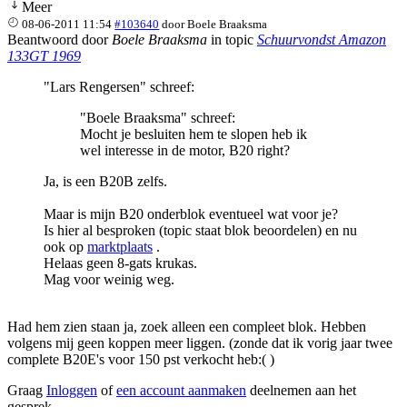
Meer
08-06-2011 11:54
#103640
door
Boele Braaksma
Beantwoord door
Boele Braaksma
in topic
Schuurvondst Amazon
133GT 1969
"Lars Rengersen" schreef:
"Boele Braaksma" schreef:
Mocht je besluiten hem te slopen heb ik
wel interesse in de motor, B20 right?
Ja, is een B20B zelfs.
Maar is mijn B20 onderblok eventueel wat voor je?
Is hier al besproken (topic staat blok beoordelen) en nu
ook op
marktplaats
.
Helaas geen 8-gats krukas.
Mag voor weinig weg.
Had hem zien staan ja, zoek alleen een compleet blok. Hebben
volgens mij geen koppen meer liggen. (zonde dat ik vorig jaar twee
complete B20E's voor 150 pst verkocht heb:( )
Graag
Inloggen
of
een account aanmaken
deelnemen aan het
gesprek.