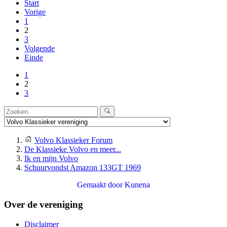
Start
Vorige
1
2
3
Volgende
Einde
1
2
3
Volvo Klassieker Forum
De Klassieke Volvo en meer...
Ik en mijn Volvo
Schuurvondst Amazon 133GT 1969
Gemaakt door
Kunena
Over de vereniging
Disclaimer