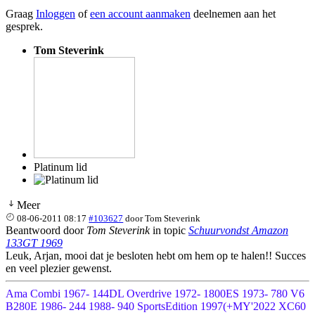
Graag
Inloggen
of
een account aanmaken
deelnemen aan het
gesprek.
Tom Steverink
Platinum lid
Meer
08-06-2011 08:17
#103627
door
Tom Steverink
Beantwoord door
Tom Steverink
in topic
Schuurvondst Amazon
133GT 1969
Leuk, Arjan, mooi dat je besloten hebt om hem op te halen!! Succes
en veel plezier gewenst.
Ama Combi 1967- 144DL Overdrive 1972- 1800ES 1973- 780 V6
B280E 1986- 244 1988- 940 SportsEdition 1997(+MY'2022 XC60