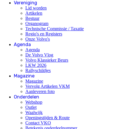
Vereniging
Lid worden
Artikelen
Bestuur
Organogram
Technische Commissie / Taxatie
Regio's en Registers
Onze Volvo's
Agenda
Agenda
De Volvo Vlog
Volvo Klassieker Beurs
LKW 2026
Rallyschildjes
Magazine
Magazine
Vervolg Artikelen VKM
Aanleveren foto
Onderdelen
Webshop
Outlet
Waalwijk
Openingstijden & Route
Contact VKO
Betekenis onderdeelnummer