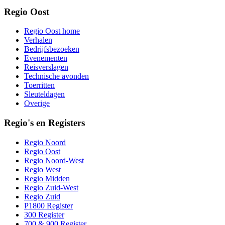
Regio Oost
Regio Oost home
Verhalen
Bedrijfsbezoeken
Evenementen
Reisverslagen
Technische avonden
Toerritten
Sleuteldagen
Overige
Regio's en Registers
Regio Noord
Regio Oost
Regio Noord-West
Regio West
Regio Midden
Regio Zuid-West
Regio Zuid
P1800 Register
300 Register
700 & 900 Register