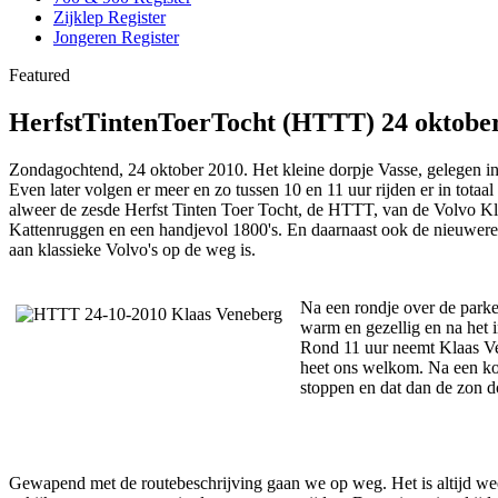
Zijklep Register
Jongeren Register
Featured
HerfstTintenToerTocht (HTTT) 24 oktobe
Zondagochtend, 24 oktober 2010. Het kleine dorpje Vasse, gelegen in
Even later volgen er meer en zo tussen 10 en 11 uur rijden er in totaa
alweer de zesde Herfst Tinten Toer Tocht, de HTTT, van de Volvo Kl
Kattenruggen en een handjevol 1800's. En daarnaast ook de nieuwere 
aan klassieke Volvo's op de weg is.
Na een rondje over de parkee
warm en gezellig en na het 
Rond 11 uur neemt Klaas Ve
heet ons welkom. Na een kor
stoppen en dat dan de zon do
Gewapend met de routebeschrijving gaan we op weg. Het is altijd weer