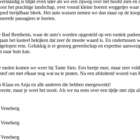
d verstandig is blijkt even later als we een zijweg over het hoofd zien 
oor het prachtige landschap, over vooral kleine boeren weggetjes waar 
oed berijdbaar bleek. Het auto wassen nemen we dan maar op de koop toe
seerde passagiers te boeien.
e Bad Bentheim, waar de auto's worden opgesteld op een rustiek parkeer
aan het kasteel bekijken dat zeer de moeite waard is. En ondertussen w
stgelopen rem. Gelukkig is er genoeg gereedschap en expertise aanwezi
t naar huis kan.
ke molen komen we weer bij Tante Sien. Een beetje moe, maar zeer vold
 stof om met elkaar nog wat na te praten. Na een afsluitend woord van 
n Klaas en Anja en alle anderen die hebben meegewerkt!
rste, maar je weet het nooit. Als we nu eens over een tijdje met zijn al