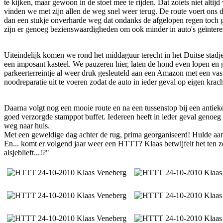
te kijken, maar gewoon in de stoet mee te rijden. Dat zoiets niet altij
vinden we met zijn allen de weg snel weer terug. De route voert ons d
dan een stukje onverharde weg dat ondanks de afgelopen regen toch g
zijn er genoeg bezienswaardigheden om ook minder in auto's geïnteres
Uiteindelijk komen we rond het middaguur terecht in het Duitse stadj
een imposant kasteel. We pauzeren hier, laten de hond even lopen en g
parkeerterreintje al weer druk gesleuteld aan een Amazon met een va
noodreparatie uit te voeren zodat de auto in ieder geval op eigen krach
Daarna volgt nog een mooie route en na een tussenstop bij een antie
goed verzorgde stamppot buffet. Iedereen heeft in ieder geval genoeg
weg naar huis.
Met een geweldige dag achter de rug, prima georganiseerd! Hulde aa
En... komt er volgend jaar weer een HTTT? Klaas betwijfelt het ten zee
alsjeblieft...!?"