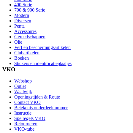
400 Serie
700 & 900 Serie
Modern
Diversen
Penta
Accessoires
Gereedschappen
Olie
Verf en beschermingsartikelen
Clubartikelen
Boeken
Stickers en identificatieplaatjes
VKO
Webshop
Outlet
Waalwijk
Openingstijden & Route
Contact VKO
Betekenis onderdeelnummer
Instructie
Spelregels VKO
Retourneren
VKO-tube