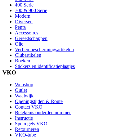
400 Serie
700 & 900 Serie
Modern
Diversen
Penta
Accessoires
Gereedschappen
Olie
Verf en beschermingsartikelen
Clubartikelen
Boeken
Stickers en identificatieplaatjes
VKO
Webshop
Outlet
Waalwijk
Openingstijden & Route
Contact VKO
Betekenis onderdeelnummer
Instructie
Spelregels VKO
Retourneren
VKO-tube