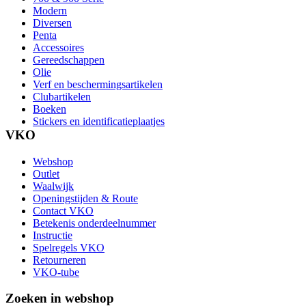
Modern
Diversen
Penta
Accessoires
Gereedschappen
Olie
Verf en beschermingsartikelen
Clubartikelen
Boeken
Stickers en identificatieplaatjes
VKO
Webshop
Outlet
Waalwijk
Openingstijden & Route
Contact VKO
Betekenis onderdeelnummer
Instructie
Spelregels VKO
Retourneren
VKO-tube
Zoeken in webshop