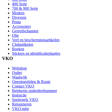
400 Serie
700 & 900 Serie
Modern
Diversen
Penta
Accessoires
Gereedschappen
Olie
Verf en beschermingsartikelen
Clubartikelen
Boeken
Stickers en identificatieplaatjes
VKO
Webshop
Outlet
Waalwijk
Openingstijden & Route
Contact VKO
Betekenis onderdeelnummer
Instructie
Spelregels VKO
Retourneren
VKO-tube