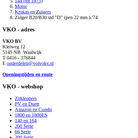
144 (tot 1973)
Motor
Krukas en Zuigers
Zuiger B20/B30 std "D" (pen 22 mm )-'74
VKO - adres
VKO BV
Kleiweg 12
5145 NB Waalwijk
T 0416 - 376844
E
onderdelen@volvokv.nl
Openingstijden en route
VKO - webshop
Zijkleppers
PV en Duett
Amazon en Combi
1800 en 1800ES
140 en 164
200 Serie
66 Serie
300 Serie