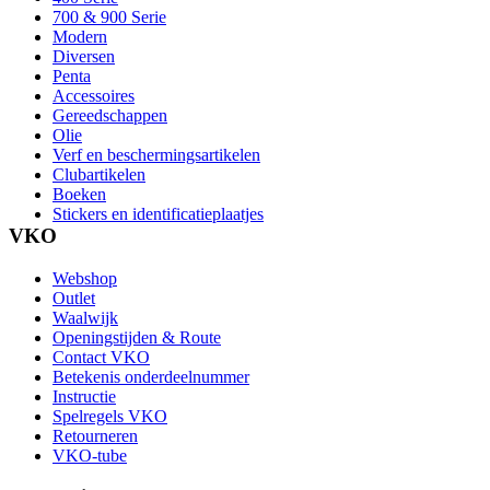
700 & 900 Serie
Modern
Diversen
Penta
Accessoires
Gereedschappen
Olie
Verf en beschermingsartikelen
Clubartikelen
Boeken
Stickers en identificatieplaatjes
VKO
Webshop
Outlet
Waalwijk
Openingstijden & Route
Contact VKO
Betekenis onderdeelnummer
Instructie
Spelregels VKO
Retourneren
VKO-tube