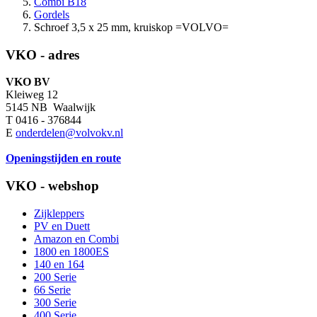
Combi B18
Gordels
Schroef 3,5 x 25 mm, kruiskop =VOLVO=
VKO - adres
VKO BV
Kleiweg 12
5145 NB Waalwijk
T 0416 - 376844
E
onderdelen@volvokv.nl
Openingstijden en route
VKO - webshop
Zijkleppers
PV en Duett
Amazon en Combi
1800 en 1800ES
140 en 164
200 Serie
66 Serie
300 Serie
400 Serie