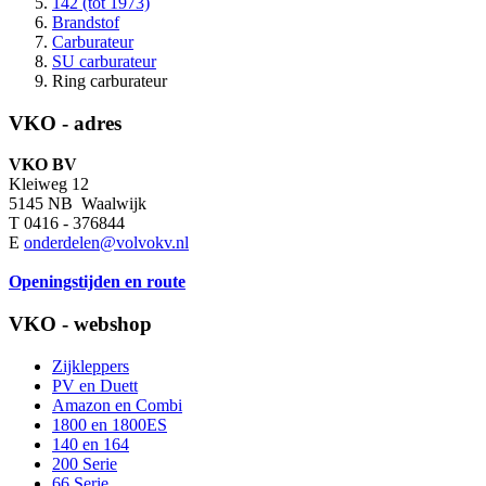
142 (tot 1973)
Brandstof
Carburateur
SU carburateur
Ring carburateur
VKO - adres
VKO BV
Kleiweg 12
5145 NB Waalwijk
T 0416 - 376844
E
onderdelen@volvokv.nl
Openingstijden en route
VKO - webshop
Zijkleppers
PV en Duett
Amazon en Combi
1800 en 1800ES
140 en 164
200 Serie
66 Serie