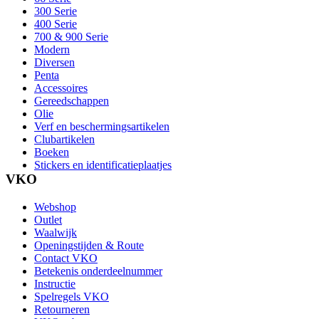
300 Serie
400 Serie
700 & 900 Serie
Modern
Diversen
Penta
Accessoires
Gereedschappen
Olie
Verf en beschermingsartikelen
Clubartikelen
Boeken
Stickers en identificatieplaatjes
VKO
Webshop
Outlet
Waalwijk
Openingstijden & Route
Contact VKO
Betekenis onderdeelnummer
Instructie
Spelregels VKO
Retourneren