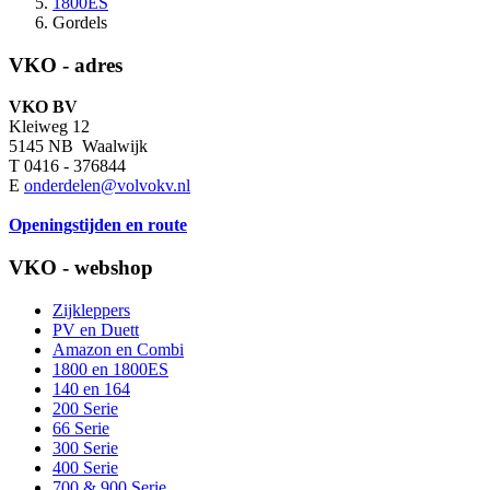
1800ES
Gordels
VKO - adres
VKO BV
Kleiweg 12
5145 NB Waalwijk
T 0416 - 376844
E
onderdelen@volvokv.nl
Openingstijden en route
VKO - webshop
Zijkleppers
PV en Duett
Amazon en Combi
1800 en 1800ES
140 en 164
200 Serie
66 Serie
300 Serie
400 Serie
700 & 900 Serie