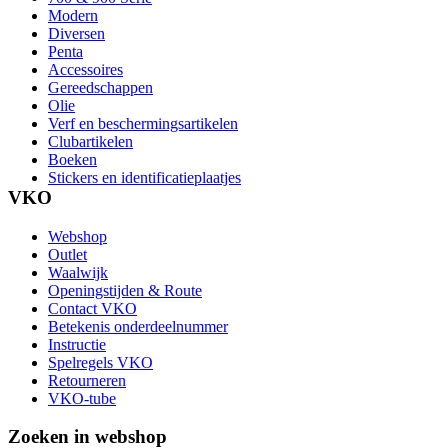
Modern
Diversen
Penta
Accessoires
Gereedschappen
Olie
Verf en beschermingsartikelen
Clubartikelen
Boeken
Stickers en identificatieplaatjes
VKO
Webshop
Outlet
Waalwijk
Openingstijden & Route
Contact VKO
Betekenis onderdeelnummer
Instructie
Spelregels VKO
Retourneren
VKO-tube
Zoeken in webshop