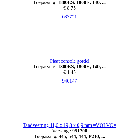
Toepassing:
1800ES, 1800E, 140, ...
€ 8,75
683751
Plaat console gordel
Toepassing:
1800ES, 1800E, 140, ...
€ 1,45
940147
Tandveerring 11,6 x 19,8 x 0,9 mm =VOLVO=
Vervangt:
951700
Toepassing:
445, 544, 444, P210, ...