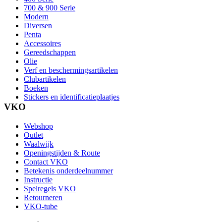
700 & 900 Serie
Modern
Diversen
Penta
Accessoires
Gereedschappen
Olie
Verf en beschermingsartikelen
Clubartikelen
Boeken
Stickers en identificatieplaatjes
VKO
Webshop
Outlet
Waalwijk
Openingstijden & Route
Contact VKO
Betekenis onderdeelnummer
Instructie
Spelregels VKO
Retourneren
VKO-tube