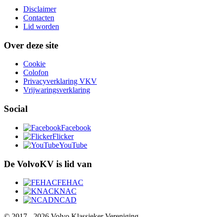
Disclaimer
Contacten
Lid worden
Over deze site
Cookie
Colofon
Privacyverklaring VKV
Vrijwaringsverklaring
Social
Facebook
Flicker
YouTube
De VolvoKV is lid van
FEHAC
KNAC
NCAD
© 2017 - 2026 Volvo Klassieker Vereniging