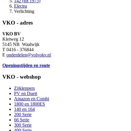
142 (tot 1973)
Electra
Verlichting
VKO - adres
VKO BV
Kleiweg 12
5145 NB Waalwijk
T 0416 - 376844
E
onderdelen@volvokv.nl
Openingstijden en route
VKO - webshop
Zijkleppers
PV en Duett
Amazon en Combi
1800 en 1800ES
140 en 164
200 Serie
66 Serie
300 Serie
400 Serie