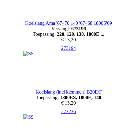
Koelslang Ama '67-'70 140 '67-'68,1800S'69
Vervangt:
673196
Toepassing:
220, 120, 130, 1800E ...
€ 13,20
273194
Koelslang (incl klemmen) B20E/F
Toepassing:
1800ES, 1800E, 140
€ 15,20
273236