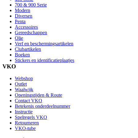
700 & 900 Serie
Modern
Diversen
Penta
Accessoires
Gereedschappen
Olie
Verf en beschermingsartikelen
Clubartikelen
Boeken
Stickers en identificatieplaatjes
VKO
Webshop
Outlet
Waalwijk
Openingstijden & Route
Contact VKO
Betekenis onderdeelnummer
Instructie
Spelregels VKO
Retourneren
VKO-tube