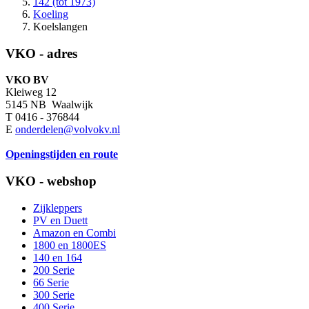
142 (tot 1973)
Koeling
Koelslangen
VKO - adres
VKO BV
Kleiweg 12
5145 NB Waalwijk
T 0416 - 376844
E
onderdelen@volvokv.nl
Openingstijden en route
VKO - webshop
Zijkleppers
PV en Duett
Amazon en Combi
1800 en 1800ES
140 en 164
200 Serie
66 Serie
300 Serie
400 Serie