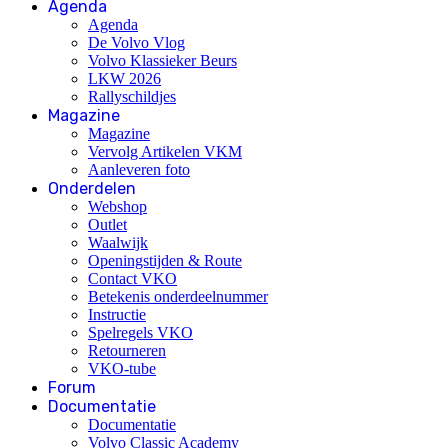
Agenda
Agenda
De Volvo Vlog
Volvo Klassieker Beurs
LKW 2026
Rallyschildjes
Magazine
Magazine
Vervolg Artikelen VKM
Aanleveren foto
Onderdelen
Webshop
Outlet
Waalwijk
Openingstijden & Route
Contact VKO
Betekenis onderdeelnummer
Instructie
Spelregels VKO
Retourneren
VKO-tube
Forum
Documentatie
Documentatie
Volvo Classic Academy