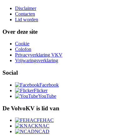
Disclaimer
Contacten
Lid worden
Over deze site
Cookie
Colofon
Privacyverklaring VKV
Vrijwaringsverklaring
Social
Facebook
Flicker
YouTube
De VolvoKV is lid van
FEHAC
KNAC
NCAD