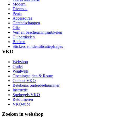
Modern
Diversen
Penta
Accessoires
Gereedschappen
Olie
Verf en beschermingsartikelen
Clubartikelen
Boeken
Stickers en identificatieplaatjes
VKO
Webshop
Outlet
Waalwijk
Openingstijden & Route
Contact VKO
Betekenis onderdeelnummer
Instructie
Spelregels VKO
Retourneren
VKO-tube
Zoeken in webshop