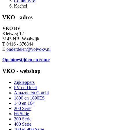
Combi B18
Kachel
VKO - adres
VKO BV
Kleiweg 12
5145 NB Waalwijk
T 0416 - 376844
E
onderdelen@volvokv.nl
Openingstijden en route
VKO - webshop
Zijkleppers
PV en Duett
Amazon en Combi
1800 en 1800ES
140 en 164
200 Serie
66 Serie
300 Serie
400 Serie
700 & 900 Serie