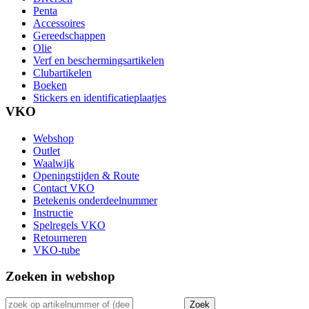
Penta
Accessoires
Gereedschappen
Olie
Verf en beschermingsartikelen
Clubartikelen
Boeken
Stickers en identificatieplaatjes
VKO
Webshop
Outlet
Waalwijk
Openingstijden & Route
Contact VKO
Betekenis onderdeelnummer
Instructie
Spelregels VKO
Retourneren
VKO-tube
Zoeken in webshop