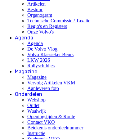
Artikelen
Bestuur
Organogram
Technische Commissie / Taxatie
Regio's en Registers
Onze Volvo's
Agenda
Agenda
De Volvo Vlog
Volvo Klassieker Beurs
LKW 2026
Rallyschildjes
Magazine
Magazine
Vervolg Artikelen VKM
Aanleveren foto
Onderdelen
Webshop
Outlet
Waalwijk
Openingstijden & Route
Contact VKO
Betekenis onderdeelnummer
Instructie
Spelregels VKO