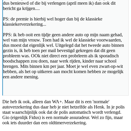
dus benieuwd of die bij verlengen (april meen ik) dan ook dit
bericht ga krijgen....
PS: de premie is hierbij wel hoger dan bij de klassieke
klassiekerverzekering...
PPS: ik heb ooit een tijdje geen andere auto op mijn naam gehad,
wel van mijn vrouw. Toen had ik wel de klassieke voorwaarden,
dus moest dat eigenlijk wel. Uitgelegd dat het tweede auto binnen
gezin is, ik heb toen per mail bevestigd gekregen dat dit geen
probleem was. OOk niet direct een probrleem als ik sporadisch
boodschappen zou doen, naar werk rijden, kinder naar school
brengen. Mits binnen km per jaar. Moet je wel even zwart-op-wit
hebben, als het op uitkeren aan mocht komen hebben ze mogelijk
een andere mening.
Die heb ik ook, alleen dan WA+. Maar dit is een 'normale'
autoverzekering dus daar heb je niet hetzelfde als Henk. In je polis
staat waarschijnlijk ook dat de polis automatisch wordt verlengd.
Gio (eigenlijk Fidus) is een normale assuradeur. Wel zo fijn, maar
ook iets duurder dan een oldtimerverzekering.