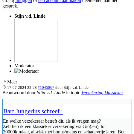
Graag
Inloggen
of
een account aanmaken
deelnemen aan het
gesprek.
Stijn v.d. Linde
Moderator
Meer
17-07-2024 22:28
#1045867
door
Stijn v.d. Linde
Beantwoord door
Stijn v.d. Linde
in topic
Verzekering klassieker
Bart Jungerius schreef :
En welke verzekeraar betreft dit, als ik vragen mag?
Zelf heb ik een klassieker verzekering via Gio(.eu), tot
20000km/jaar, all-risk met bonus/malus en schadevrije jaren. Ben