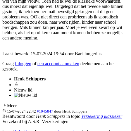
wel van mijn vrouw. Toen had ik wel de klassieke voorwaarden,
dus moest dat eigenlijk wel. Uitgelegd dat het tweede auto binnen
gezin is, ik heb toen per mail bevestigd gekregen dat dit geen
probleem was. OOk niet direct een probrleem als ik sporadisch
boodschappen zou doen, naar werk rijden, kinder naar school
brengen. Mits binnen km per jaar. Moet je wel even zwart-op-wit
hebben, als het op uitkeren aan mocht komen hebben ze mogelijk
een andere mening.
Laatst bewerkt 15-07-2024 19:54 door
Bart Jungerius
.
Graag
Inloggen
of
een account aanmaken
deelnemen aan het
gesprek.
Henk Schippers
Nieuw lid
Meer
15-07-2024 22:42
#1045847
door
Henk Schippers
Beantwoord door
Henk Schippers
in topic
Verzekering klassieker
Verzekerd bij A.S.R. Verzekeringen.