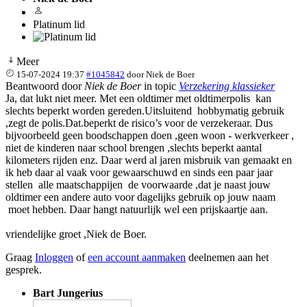
Platinum lid
Meer
15-07-2024 19:37
#1045842
door
Niek de Boer
Beantwoord door
Niek de Boer
in topic
Verzekering klassieker
Ja, dat lukt niet meer. Met een oldtimer met oldtimerpolis kan
slechts beperkt worden gereden.Uitsluitend hobbymatig gebruik
,zegt de polis.Dat.beperkt de risico’s voor de verzekeraar. Dus
bijvoorbeeld geen boodschappen doen ,geen woon - werkverkeer ,
niet de kinderen naar school brengen ,slechts beperkt aantal
kilometers rijden enz. Daar werd al jaren misbruik van gemaakt en
ik heb daar al vaak voor gewaarschuwd en sinds een paar jaar
stellen alle maatschappijen de voorwaarde ,dat je naast jouw
oldtimer een andere auto voor dagelijks gebruik op jouw naam
moet hebben. Daar hangt natuurlijk wel een prijskaartje aan.
vriendelijke groet ,Niek de Boer.
Graag
Inloggen
of
een account aanmaken
deelnemen aan het
gesprek.
Bart Jungerius