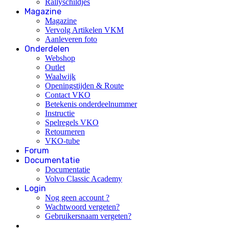
Rallyschildjes
Magazine
Magazine
Vervolg Artikelen VKM
Aanleveren foto
Onderdelen
Webshop
Outlet
Waalwijk
Openingstijden & Route
Contact VKO
Betekenis onderdeelnummer
Instructie
Spelregels VKO
Retourneren
VKO-tube
Forum
Documentatie
Documentatie
Volvo Classic Academy
Login
Nog geen account ?
Wachtwoord vergeten?
Gebruikersnaam vergeten?