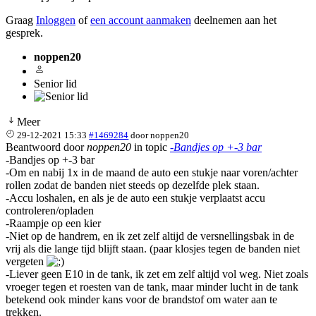
Graag
Inloggen
of
een account aanmaken
deelnemen aan het
gesprek.
noppen20
Senior lid
Meer
29-12-2021 15:33
#1469284
door
noppen20
Beantwoord door
noppen20
in topic
-Bandjes op +-3 bar
-Bandjes op +-3 bar
-Om en nabij 1x in de maand de auto een stukje naar voren/achter
rollen zodat de banden niet steeds op dezelfde plek staan.
-Accu loshalen, en als je de auto een stukje verplaatst accu
controleren/opladen
-Raampje op een kier
-Niet op de handrem, en ik zet zelf altijd de versnellingsbak in de
vrij als die lange tijd blijft staan. (paar klosjes tegen de banden niet
vergeten
-Liever geen E10 in de tank, ik zet em zelf altijd vol weg. Niet zoals
vroeger tegen et roesten van de tank, maar minder lucht in de tank
betekend ook minder kans voor de brandstof om water aan te
trekken.