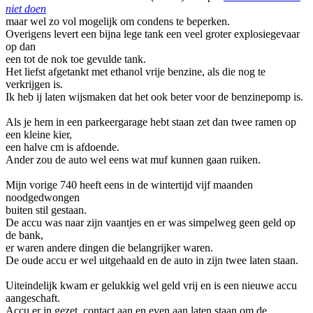
niet doen
maar wel zo vol mogelijk om condens te beperken.
Overigens levert een bijna lege tank een veel groter explosiegevaar
op dan
een tot de nok toe gevulde tank.
Het liefst afgetankt met ethanol vrije benzine, als die nog te
verkrijgen is.
Ik heb ij laten wijsmaken dat het ook beter voor de benzinepomp is.
Als je hem in een parkeergarage hebt staan zet dan twee ramen op
een kleine kier,
een halve cm is afdoende.
Ander zou de auto wel eens wat muf kunnen gaan ruiken.
Mijn vorige 740 heeft eens in de wintertijd vijf maanden
noodgedwongen
buiten stil gestaan.
De accu was naar zijn vaantjes en er was simpelweg geen geld op
de bank,
er waren andere dingen die belangrijker waren.
De oude accu er wel uitgehaald en de auto in zijn twee laten staan.
Uiteindelijk kwam er gelukkig wel geld vrij en is een nieuwe accu
aangeschaft.
Accu er in gezet, contact aan en even aan laten staan om de