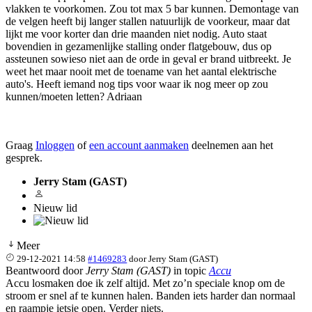
vlakken te voorkomen. Zou tot max 5 bar kunnen. Demontage van
de velgen heeft bij langer stallen natuurlijk de voorkeur, maar dat
lijkt me voor korter dan drie maanden niet nodig. Auto staat
bovendien in gezamenlijke stalling onder flatgebouw, dus op
assteunen sowieso niet aan de orde in geval er brand uitbreekt. Je
weet het maar nooit met de toename van het aantal elektrische
auto's. Heeft iemand nog tips voor waar ik nog meer op zou
kunnen/moeten letten? Adriaan
Graag
Inloggen
of
een account aanmaken
deelnemen aan het
gesprek.
Jerry Stam (GAST)
Nieuw lid
Meer
29-12-2021 14:58
#1469283
door
Jerry Stam (GAST)
Beantwoord door
Jerry Stam (GAST)
in topic
Accu
Accu losmaken doe ik zelf altijd. Met zo’n speciale knop om de
stroom er snel af te kunnen halen. Banden iets harder dan normaal
en raampje ietsje open. Verder niets.