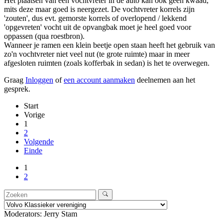
Het plaatsen van een vochtvreter in de auto kan ook geen kwaad,
mits deze maar goed is neergezet. De vochtvreter korrels zijn
'zouten', dus evt. gemorste korrels of overlopend / lekkend
'opgevreten' vocht uit de opvangbak moet je heel goed voor
oppassen (qua roestbron).
Wanneer je ramen een klein beetje open staan heeft het gebruik van
zo'n vochtvreter niet veel nut (te grote ruimte) maar in meer
afgesloten ruimten (zoals kofferbak in sedan) is het te overwegen.
Graag
Inloggen
of
een account aanmaken
deelnemen aan het
gesprek.
Start
Vorige
1
2
Volgende
Einde
1
2
Moderators:
Jerry Stam