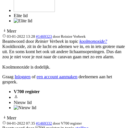
Elite lid
Meer
03-01-2022 13:28
#1469323
door
Reinier Verbeek
Beantwoord door
Reinier Verbeek
in topic
koolmonoxide?
Kooldioxide, zit in de lucht en ademen we in, en in iets grotere mate
uit. En soms komt het ook uit andere lichaamsopeningen. Dus dan
zou je niet voor je rust naar de caravan gaan met zo een alarm.
Koolmonoxide is dodelijk.
Graag
Inloggen
of
een account aanmaken
deelnemen aan het
gesprek.
V700 register
Nieuw lid
Meer
04-01-2022 07:35
#1469332
door
V700 register