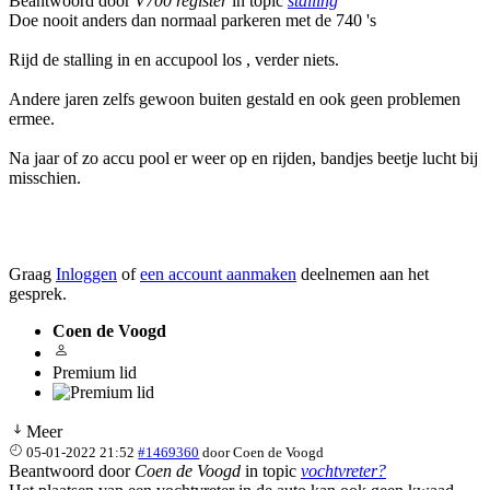
Beantwoord door
V700 register
in topic
stalling
Doe nooit anders dan normaal parkeren met de 740 's
Rijd de stalling in en accupool los , verder niets.
Andere jaren zelfs gewoon buiten gestald en ook geen problemen
ermee.
Na jaar of zo accu pool er weer op en rijden, bandjes beetje lucht bij
misschien.
Graag
Inloggen
of
een account aanmaken
deelnemen aan het
gesprek.
Coen de Voogd
Premium lid
Meer
05-01-2022 21:52
#1469360
door
Coen de Voogd
Beantwoord door
Coen de Voogd
in topic
vochtvreter?