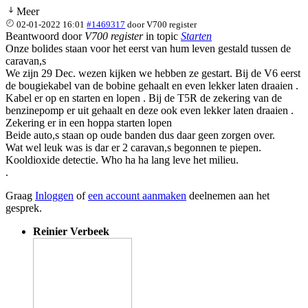
Meer
02-01-2022 16:01
#1469317
door
V700 register
Beantwoord door
V700 register
in topic
Starten
Onze bolides staan voor het eerst van hum leven gestald tussen de
caravan,s
We zijn 29 Dec. wezen kijken we hebben ze gestart. Bij de V6 eerst
de bougiekabel van de bobine gehaalt en even lekker laten draaien .
Kabel er op en starten en lopen . Bij de T5R de zekering van de
benzinepomp er uit gehaalt en deze ook even lekker laten draaien .
Zekering er in een hoppa starten lopen
Beide auto,s staan op oude banden dus daar geen zorgen over.
Wat wel leuk was is dar er 2 caravan,s begonnen te piepen.
Kooldioxide detectie. Who ha ha lang leve het milieu.
.
Graag
Inloggen
of
een account aanmaken
deelnemen aan het
gesprek.
Reinier Verbeek