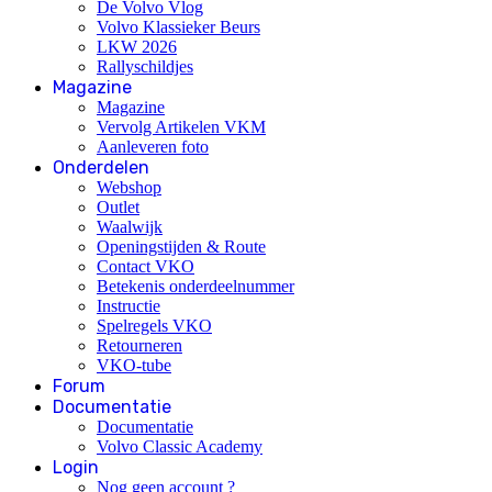
De Volvo Vlog
Volvo Klassieker Beurs
LKW 2026
Rallyschildjes
Magazine
Magazine
Vervolg Artikelen VKM
Aanleveren foto
Onderdelen
Webshop
Outlet
Waalwijk
Openingstijden & Route
Contact VKO
Betekenis onderdeelnummer
Instructie
Spelregels VKO
Retourneren
VKO-tube
Forum
Documentatie
Documentatie
Volvo Classic Academy
Login
Nog geen account ?