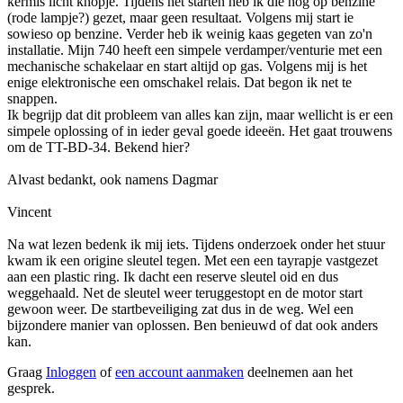
kermis licht knopje. Tijdens het starten heb ik die nog op benzine
(rode lampje?) gezet, maar geen resultaat. Volgens mij start ie
sowieso op benzine. Verder heb ik weinig kaas gegeten van zo'n
installatie. Mijn 740 heeft een simpele verdamper/venturie met een
mechanische schakelaar en start altijd op gas. Volgens mij is het
enige elektronische een omschakel relais. Dat begon ik net te
snappen.
Ik begrijp dat dit probleem van alles kan zijn, maar wellicht is er een
simpele oplossing of in ieder geval goede ideeën. Het gaat trouwens
om de TT-BD-34. Bekend hier?
Alvast bedankt, ook namens Dagmar
Vincent
Na wat lezen bedenk ik mij iets. Tijdens onderzoek onder het stuur
kwam ik een origine sleutel tegen. Met een een tayrapje vastgezet
aan een plastic ring. Ik dacht een reserve sleutel oid en dus
weggehaald. Net de sleutel weer teruggestopt en de motor start
gewoon weer. De startbeveiliging zat dus in de weg. Wel een
bijzondere manier van oplossen. Ben benieuwd of dat ook anders
kan.
Graag
Inloggen
of
een account aanmaken
deelnemen aan het
gesprek.