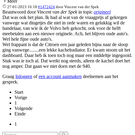
Meer
27-01-2023 16:18
#1472424
door
Vincent van der Spek
Beantwoord door
Vincent van der Spek
in topic
origineel
Dat was ook het plan. Ik had al wat van de vraagprijs af gekregen
vanwege wat dingetjes die niet in orde waren en gelukkig wil de
handelaar, van wie ik de Volvo heb gekocht, ook voor de helft
meebetalen aan een nieuwe originele. Ach, het blijven oude auto's.
Wel hele fijne oude auto's.
Wel frappant is dat de Citroen een jaar geleden bijna naar de sloop
ging vanwege........een lekke kachelradiator. Er kwam stoom uit het
dashboard. Daar heb ik toen toch nog maar een middeltje ingegooid.
Stuk was ie toch al. Dat werkt nog steeds, alleen de kachel doet het
nog amper. Dat gaan we niet doen met de 940.
Graag
Inloggen
of
een account aanmaken
deelnemen aan het
gesprek.
Start
Vorige
1
Volgende
Einde
1