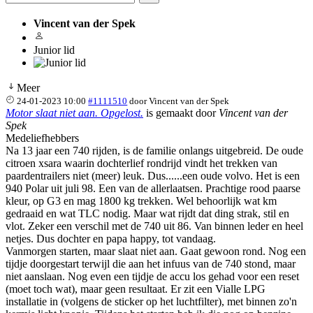
Vincent van der Spek
Junior lid
Meer
24-01-2023 10:00
#1111510
door
Vincent van der Spek
Motor slaat niet aan. Opgelost.
is gemaakt door
Vincent van der
Spek
Medeliefhebbers
Na 13 jaar een 740 rijden, is de familie onlangs uitgebreid. De oude
citroen xsara waarin dochterlief rondrijd vindt het trekken van
paardentrailers niet (meer) leuk. Dus......een oude volvo. Het is een
940 Polar uit juli 98. Een van de allerlaatsen. Prachtige rood paarse
kleur, op G3 en mag 1800 kg trekken. Wel behoorlijk wat km
gedraaid en wat TLC nodig. Maar wat rijdt dat ding strak, stil en
vlot. Zeker een verschil met de 740 uit 86. Van binnen leder en heel
netjes. Dus dochter en papa happy, tot vandaag.
Vanmorgen starten, maar slaat niet aan. Gaat gewoon rond. Nog een
tijdje doorgestart terwijl die aan het infuus van de 740 stond, maar
niet aanslaan. Nog even een tijdje de accu los gehad voor een reset
(moet toch wat), maar geen resultaat. Er zit een Vialle LPG
installatie in (volgens de sticker op het luchtfilter), met binnen zo'n