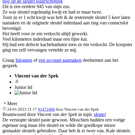
nog op de sleutel waarschijnlijk
Dit is een eerdere 945 van mijn zus.
Ze was sleutel regelmatig kwijt en had er maar twee.
Toen ze er 1 echt kwijt was heb ik de resterende sleutel 5 keer laten
namaken en de originele sleutel inderdaad aan ring van contactslot
bevestigd.
Het heeft voor ze em verkocht altijd gewerkt.
Veel kilometers inderdaad maar een fijne kar.
Hij had een defecte kachelradiator toen ze em verkocht. De koopster
ging em zelf vervangen vertelde ze mij.
Graag
Inloggen
of
een account aanmaken
deelnemen aan het
gesprek.
Vincent van der Spek
Junior lid
Meer
24-01-2023 21:17
#1472406
door
Vincent van der Spek
Beantwoord door
Vincent van der Spek
in topic
sleutel
De verstopte sleutel paste gewoon. Misschien hadden een vorige
eigenaar nog maar één sleutel en wilde die goedkope nieuw
gemaakte sleutels gebruiken. Daar heb ik er twee van. Kale sleutels