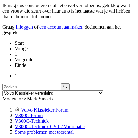
Ik mag dus concluderen dat het euvel verholpen is, gelukkig want
een vrouw die zeurt over haar auto is het laatste wat je wil hebben
:halo: :humor: :lol: :nono:
Graag
Inloggen
of
een account aanmaken
deelnemen aan het
gesprek.
Start
Vorige
1
Volgende
Einde
1
Moderators:
Mark Smeets
Volvo Klassieker Forum
V300C-forum
V300C-Techniek
V300C-Techniek CVT / Variomatic
Soms problemen met toerental