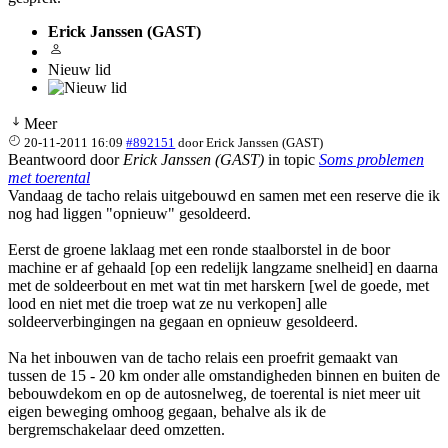
Erick Janssen (GAST)
Nieuw lid
Meer
20-11-2011 16:09
#892151
door
Erick Janssen (GAST)
Beantwoord door
Erick Janssen (GAST)
in topic
Soms problemen
met toerental
Vandaag de tacho relais uitgebouwd en samen met een reserve die ik
nog had liggen "opnieuw" gesoldeerd.
Eerst de groene laklaag met een ronde staalborstel in de boor
machine er af gehaald [op een redelijk langzame snelheid] en daarna
met de soldeerbout en met wat tin met harskern [wel de goede, met
lood en niet met die troep wat ze nu verkopen] alle
soldeerverbingingen na gegaan en opnieuw gesoldeerd.
Na het inbouwen van de tacho relais een proefrit gemaakt van
tussen de 15 - 20 km onder alle omstandigheden binnen en buiten de
bebouwdekom en op de autosnelweg, de toerental is niet meer uit
eigen beweging omhoog gegaan, behalve als ik de
bergremschakelaar deed omzetten.