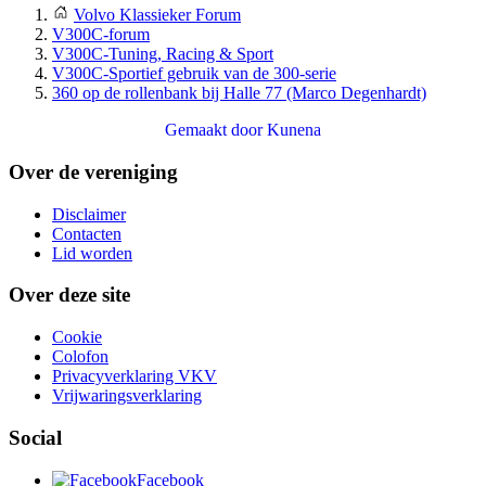
Volvo Klassieker Forum
V300C-forum
V300C-Tuning, Racing & Sport
V300C-Sportief gebruik van de 300-serie
360 op de rollenbank bij Halle 77 (Marco Degenhardt)
Gemaakt door
Kunena
Over de vereniging
Disclaimer
Contacten
Lid worden
Over deze site
Cookie
Colofon
Privacyverklaring VKV
Vrijwaringsverklaring
Social
Facebook