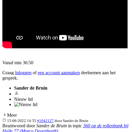
Vanaf min 36:50
Graag
Inloggen
of
een account aanmaken
deelnemen aan het
gesprek.
Sander de Bruin
Nieuw lid
Meer
15-06-2022 14:55
#1042127
door
Sander de Bruin
Beantwoord door
Sander de Bruin
in topic
360 op de rollenbank bij
Halle 77 (Marco Degenhardt)