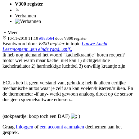
V300 register
Verbannen
Meer
16-11-2019 11:10
#983564
door
V300 register
Beantwoord door
V300 register
in topic
Lauwe Lucht
Leermoment...ten einde raad...snif..
ik heb nog niemand het woord ''kachelkraantje'' horen roepen?
motor wel warm maar kachel niet kan 1) dichtgelslibde
kachelradiator 2) hardnekkige luchtbel 3) onwillig kraantje zijn.
ECUs heb ik geen verstand van, gelukkig heb ik alleen eerlijke
mechanische autos waar je zelf aan kan voelen/luisteren/ruiken. En
de thermometer -if any- werkt gewoon analoog direct op de sensor
dus geen sjoemelsoftware ertussen...
(stokpaardje: koop toch een DAF)
Graag
Inloggen
of
een account aanmaken
deelnemen aan het
gesprek.