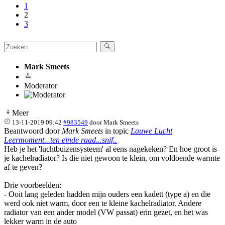
1
2
3
Mark Smeets
Moderator
Meer
13-11-2019 09:42
#983549
door
Mark Smeets
Beantwoord door
Mark Smeets
in topic
Lauwe Lucht
Leermoment...ten einde raad...snif..
Heb je het 'luchtbuizensysteem' al eens nagekeken? En hoe groot is
je kachelradiator? Is die niet gewoon te klein, om voldoende warmte
af te geven?
Drie voorbeelden:
- Ooit lang geleden hadden mijn ouders een kadett (type a) en die
werd ook niet warm, door een te kleine kachelradiator. Andere
radiator van een ander model (VW passat) erin gezet, en het was
lekker warm in de auto