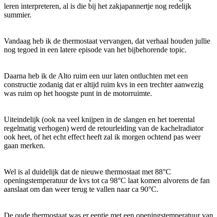
leren interpreteren, al is die bij het zakjapannertje nog redelijk
summier.
Vandaag heb ik de thermostaat vervangen, dat verhaal houden jullie
nog tegoed in een latere episode van het bijbehorende topic.
Daarna heb ik de Alto ruim een uur laten ontluchten met een
constructie zodanig dat er altijd ruim kvs in een trechter aanwezig
was ruim op het hoogste punt in de motorruimte.
Uiteindelijk (ook na veel knijpen in de slangen en het toerental
regelmatig verhogen) werd de retourleiding van de kachelradiator
ook heet, of het echt effect heeft zal ik morgen ochtend pas weer
gaan merken.
Wel is al duidelijk dat de nieuwe thermostaat met 88°C
openingstemperatuur de kvs tot ca 98°C laat komen alvorens de fan
aanslaat om dan weer terug te vallen naar ca 90°C.
De oude thermostaat was er eentje met een openingstemperatuur van