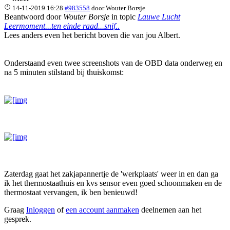
14-11-2019 16:28
#983558
door
Wouter Borsje
Beantwoord door
Wouter Borsje
in topic
Lauwe Lucht
Leermoment...ten einde raad...snif..
Lees anders even het bericht boven die van jou Albert.
Onderstaand even twee screenshots van de OBD data onderweg en
na 5 minuten stilstand bij thuiskomst:
Zaterdag gaat het zakjapannertje de 'werkplaats' weer in en dan ga
ik het thermostaathuis en kvs sensor even goed schoonmaken en de
thermostaat vervangen, ik ben benieuwd!
Graag
Inloggen
of
een account aanmaken
deelnemen aan het
gesprek.