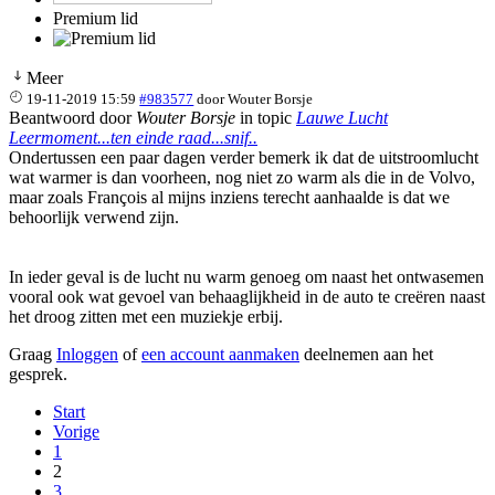
Premium lid
Meer
19-11-2019 15:59
#983577
door
Wouter Borsje
Beantwoord door
Wouter Borsje
in topic
Lauwe Lucht
Leermoment...ten einde raad...snif..
Ondertussen een paar dagen verder bemerk ik dat de uitstroomlucht
wat warmer is dan voorheen, nog niet zo warm als die in de Volvo,
maar zoals François al mijns inziens terecht aanhaalde is dat we
behoorlijk verwend zijn.
In ieder geval is de lucht nu warm genoeg om naast het ontwasemen
vooral ook wat gevoel van behaaglijkheid in de auto te creëren naast
het droog zitten met een muziekje erbij.
Graag
Inloggen
of
een account aanmaken
deelnemen aan het
gesprek.
Start
Vorige
1
2
3