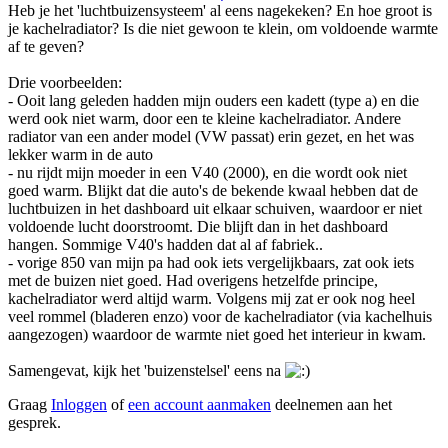
Heb je het 'luchtbuizensysteem' al eens nagekeken? En hoe groot is
je kachelradiator? Is die niet gewoon te klein, om voldoende warmte
af te geven?
Drie voorbeelden:
- Ooit lang geleden hadden mijn ouders een kadett (type a) en die
werd ook niet warm, door een te kleine kachelradiator. Andere
radiator van een ander model (VW passat) erin gezet, en het was
lekker warm in de auto
- nu rijdt mijn moeder in een V40 (2000), en die wordt ook niet
goed warm. Blijkt dat die auto's de bekende kwaal hebben dat de
luchtbuizen in het dashboard uit elkaar schuiven, waardoor er niet
voldoende lucht doorstroomt. Die blijft dan in het dashboard
hangen. Sommige V40's hadden dat al af fabriek..
- vorige 850 van mijn pa had ook iets vergelijkbaars, zat ook iets
met de buizen niet goed. Had overigens hetzelfde principe,
kachelradiator werd altijd warm. Volgens mij zat er ook nog heel
veel rommel (bladeren enzo) voor de kachelradiator (via kachelhuis
aangezogen) waardoor de warmte niet goed het interieur in kwam.
Samengevat, kijk het 'buizenstelsel' eens na
Graag
Inloggen
of
een account aanmaken
deelnemen aan het
gesprek.