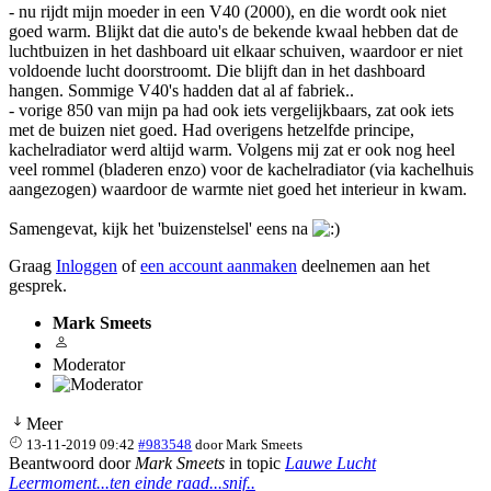
- nu rijdt mijn moeder in een V40 (2000), en die wordt ook niet
goed warm. Blijkt dat die auto's de bekende kwaal hebben dat de
luchtbuizen in het dashboard uit elkaar schuiven, waardoor er niet
voldoende lucht doorstroomt. Die blijft dan in het dashboard
hangen. Sommige V40's hadden dat al af fabriek..
- vorige 850 van mijn pa had ook iets vergelijkbaars, zat ook iets
met de buizen niet goed. Had overigens hetzelfde principe,
kachelradiator werd altijd warm. Volgens mij zat er ook nog heel
veel rommel (bladeren enzo) voor de kachelradiator (via kachelhuis
aangezogen) waardoor de warmte niet goed het interieur in kwam.
Samengevat, kijk het 'buizenstelsel' eens na
Graag
Inloggen
of
een account aanmaken
deelnemen aan het
gesprek.
Mark Smeets
Moderator
Meer
13-11-2019 09:42
#983548
door
Mark Smeets
Beantwoord door
Mark Smeets
in topic
Lauwe Lucht
Leermoment...ten einde raad...snif..