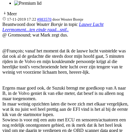
Meer
17-11-2019 17:22
#983570
door
Wouter Borsje
Beantwoord door
Wouter Borsje
in topic
Lauwe Lucht
Leermoment...ten einde raad...snif..
@ Gromsound; wat Mark zegt dus.
@François; vanaf het moment dat ik de lauwe lucht vaststelde was
dat ook al de gedachte die steeds door mijn hoofd gaat, 5 minuten
rijden in de Volvo en mijn koukleumde persoontje krijgt al die
heerlijke tosti's verschroeiende hete lucht over zijn tengere van te
weinig vet voorziene lichaam heen, heeeer-lijk.
Ergens maar goed ook, de Suzuki brengt me goedkoop van A naar
B, in de Volvo geniet ik van elke meter, dat besef is nu alleen nog
maar toegenomen.
In maar weinig opzichten laten die twee zich met elkaar vergelijken,
wat ik nu juist wel heel prettig aan de EFI vind is het al bij de eerste
kik van de startmotor lopen.
Sowieso is voor mij een auto met ECU en sensoren/actuatoren een
nog redelijk onontgonnen gebied, en ik merk dat ik het heel leuk
vind om me daarin te verdiepen en de OBD scanner data goed te