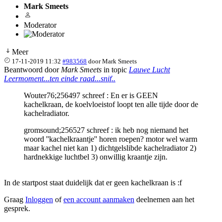
Mark Smeets
Moderator
Meer
17-11-2019 11:32
#983568
door
Mark Smeets
Beantwoord door
Mark Smeets
in topic
Lauwe Lucht
Leermoment...ten einde raad...snif..
Wouter76;256497 schreef : En er is GEEN
kachelkraan, de koelvloeistof loopt ten alle tijde door de
kachelradiator.
gromsound;256527 schreef : ik heb nog niemand het
woord ''kachelkraantje'' horen roepen? motor wel warm
maar kachel niet kan 1) dichtgelslibde kachelradiator 2)
hardnekkige luchtbel 3) onwillig kraantje zijn.
In de startpost staat duidelijk dat er geen kachelkraan is :f
Graag
Inloggen
of
een account aanmaken
deelnemen aan het
gesprek.