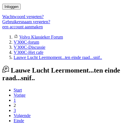
Inloggen
Wachtwoord vergeten?
Gebruikersnaam vergeten?
een account aanmaken
Volvo Klassieker Forum
V300C-forum
V300C-Discussie
V300C-Het cafe
Lauwe Lucht Leermoment...ten einde raad...snif..
Lauwe Lucht Leermoment...ten einde
raad...snif..
Start
Vorige
1
2
3
Volgende
Einde