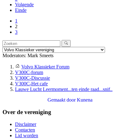
Volgende
Einde
1
2
3
Moderators:
Mark Smeets
Volvo Klassieker Forum
V300C-forum
V300C-Discussie
V300C-Het cafe
Lauwe Lucht Leermoment...ten einde raad...snif..
Gemaakt door
Kunena
Over de vereniging
Disclaimer
Contacten
Lid worden