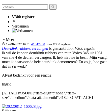
V300 register
Verbannen
Meer
12-08-2022 16:23
#1042230
door
V300 register
Deurklink rubbers vervangen
is gemaakt door
V300 register
Ik wil de kapotte deurklink rubbers van mijn Volvo 345 uit 1981
van alle 4 de deuren vervangen. Ik heb nieuwe in bezit. Mijn vraag:
moet ik daarvoor de hele deurklink demonteren? En zo ja, hoe gaat
dat in z'n werk?
Alvast bedankt voor een reactie!
Ingrid.
[ATTACH=JSON]{"data-align":"none","data-
size":"medium","data-attachmentid":418248}[/ATTACH]
Bijlagen: