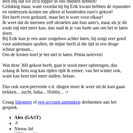
Ben blij dat we zo'n topper in ons midden hebben!
Gelukkig maar, want voordat hij bij Erik kwam hebben de reparaties
en onderzoek-kosten me alleen al honderden euro's gekost!
Het heeft even geduurd, maar het is weer voor elkaar!
Ik weet dat de meesten zelf sleutelen aan hun auto's, maar als je dit
zoals mij niet meer kan, dan raad ik je van harte aan om het te laten
doen.
Bij Erik kun je een auto zorgeloos achter laten, hij zorgt zeer goed
voor andermans spullen, de mijne heeft al die tijd in een droge
schuur gestaan...
Om de kosten hoef je het niet te laten. Prima tarieven!
Wat deze 360 gekost heeft, gaat ie nooit meer opbrengen, dus
zolang ik hem nog kan rijden rijdt ik ermee, van het winter ook,
want kan hem niet meer stallen, helaas.
Dus ook roest-preventie e.d. dingen moet ik weer uit de kast gaan
trekken... zucht, haha... Hobby... :+
Graag
Inloggen
of
een account aanmaken
deelnemen aan het
gesprek.
Alex (GAST)
Nieuw lid