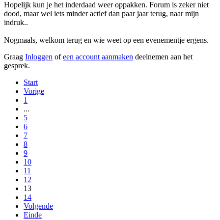
Hopelijk kun je het inderdaad weer oppakken. Forum is zeker niet
dood, maar wel iets minder actief dan paar jaar terug, naar mijn
indruk..
Nogmaals, welkom terug en wie weet op een evenementje ergens.
Graag
Inloggen
of
een account aanmaken
deelnemen aan het
gesprek.
Start
Vorige
1
...
5
6
7
8
9
10
11
12
13
14
Volgende
Einde