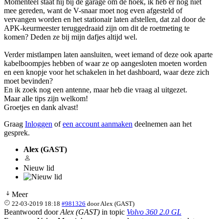
Momenteel staat hij bij de garage om de hoek, ik heb er nog niet
mee gereden, want de V-snaar moet nog even afgesteld of
vervangen worden en het stationair laten afstellen, dat zal door de
APK-keurmeester teruggedraaid zijn om dit de roetmeting te
komen? Deden ze bij mijn dafjes altijd wel.
Verder mistlampen laten aansluiten, weet iemand of deze ook aparte
kabelboompjes hebben of waar ze op aangesloten moeten worden
en een knopje voor het schakelen in het dashboard, waar deze zich
moet bevinden?
En ik zoek nog een antenne, maar heb die vraag al uitgezet.
Maar alle tips zijn welkom!
Groetjes en dank alvast!
Graag
Inloggen
of
een account aanmaken
deelnemen aan het
gesprek.
Alex (GAST)
Nieuw lid
Meer
22-03-2019 18:18
#981326
door
Alex (GAST)
Beantwoord door
Alex (GAST)
in topic
Volvo 360 2.0 GL