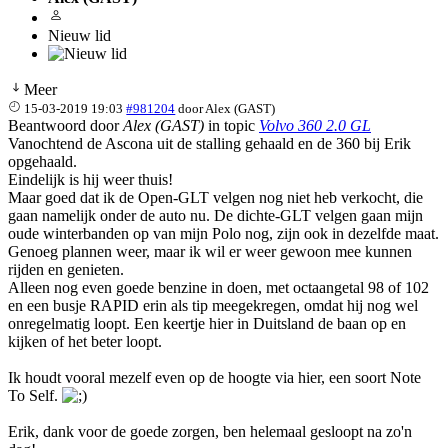
Nieuw lid
Meer
15-03-2019 19:03
#981204
door
Alex (GAST)
Beantwoord door
Alex (GAST)
in topic
Volvo 360 2.0 GL
Vanochtend de Ascona uit de stalling gehaald en de 360 bij Erik
opgehaald.
Eindelijk is hij weer thuis!
Maar goed dat ik de Open-GLT velgen nog niet heb verkocht, die
gaan namelijk onder de auto nu. De dichte-GLT velgen gaan mijn
oude winterbanden op van mijn Polo nog, zijn ook in dezelfde maat.
Genoeg plannen weer, maar ik wil er weer gewoon mee kunnen
rijden en genieten.
Alleen nog even goede benzine in doen, met octaangetal 98 of 102
en een busje RAPID erin als tip meegekregen, omdat hij nog wel
onregelmatig loopt. Een keertje hier in Duitsland de baan op en
kijken of het beter loopt.
Ik houdt vooral mezelf even op de hoogte via hier, een soort Note
To Self.
Erik, dank voor de goede zorgen, ben helemaal gesloopt na zo'n