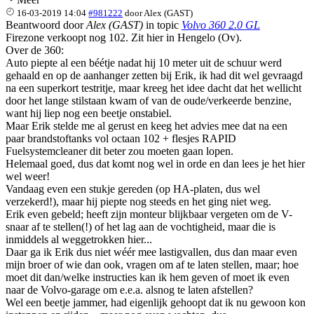
16-03-2019 14:04
#981222
door
Alex (GAST)
Beantwoord door
Alex (GAST)
in topic
Volvo 360 2.0 GL
Firezone verkoopt nog 102. Zit hier in Hengelo (Ov).
Over de 360:
Auto piepte al een béétje nadat hij 10 meter uit de schuur werd
gehaald en op de aanhanger zetten bij Erik, ik had dit wel gevraagd
na een superkort testritje, maar kreeg het idee dacht dat het wellicht
door het lange stilstaan kwam of van de oude/verkeerde benzine,
want hij liep nog een beetje onstabiel.
Maar Erik stelde me al gerust en keeg het advies mee dat na een
paar brandstoftanks vol octaan 102 + flesjes RAPID
Fuelsystemcleaner dit beter zou moeten gaan lopen.
Helemaal goed, dus dat komt nog wel in orde en dan lees je het hier
wel weer!
Vandaag even een stukje gereden (op HA-platen, dus wel
verzekerd!), maar hij piepte nog steeds en het ging niet weg.
Erik even gebeld; heeft zijn monteur blijkbaar vergeten om de V-
snaar af te stellen(!) of het lag aan de vochtigheid, maar die is
inmiddels al weggetrokken hier...
Daar ga ik Erik dus niet wéér mee lastigvallen, dus dan maar even
mijn broer of wie dan ook, vragen om af te laten stellen, maar; hoe
moet dit dan/welke instructies kan ik hem geven of moet ik even
naar de Volvo-garage om e.e.a. alsnog te laten afstellen?
Wel een beetje jammer, had eigenlijk gehoopt dat ik nu gewoon kon