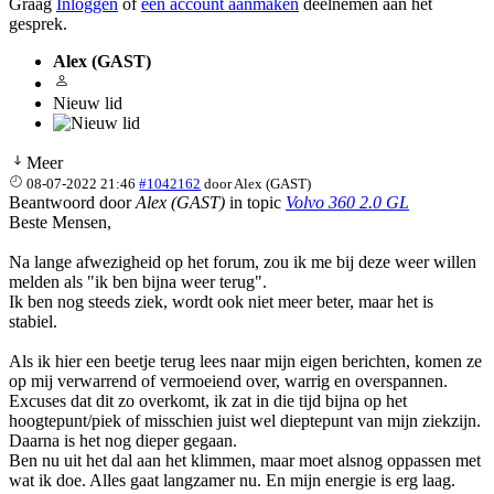
Graag
Inloggen
of
een account aanmaken
deelnemen aan het
gesprek.
Alex (GAST)
Nieuw lid
Meer
08-07-2022 21:46
#1042162
door
Alex (GAST)
Beantwoord door
Alex (GAST)
in topic
Volvo 360 2.0 GL
Beste Mensen,
Na lange afwezigheid op het forum, zou ik me bij deze weer willen
melden als "ik ben bijna weer terug".
Ik ben nog steeds ziek, wordt ook niet meer beter, maar het is
stabiel.
Als ik hier een beetje terug lees naar mijn eigen berichten, komen ze
op mij verwarrend of vermoeiend over, warrig en overspannen.
Excuses dat dit zo overkomt, ik zat in die tijd bijna op het
hoogtepunt/piek of misschien juist wel dieptepunt van mijn ziekzijn.
Daarna is het nog dieper gegaan.
Ben nu uit het dal aan het klimmen, maar moet alsnog oppassen met
wat ik doe. Alles gaat langzamer nu. En mijn energie is erg laag.