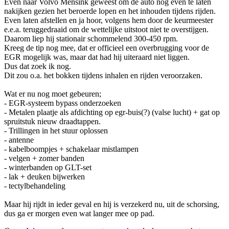
Even naar Volvo Mensink geweest om de auto nog even te laten
nakijken gezien het beroerde lopen en het inhouden tijdens rijden.
Even laten afstellen en ja hoor, volgens hem door de keurmeester
e.e.a. teruggedraaid om de wettelijke uitstoot niet te overstijgen.
Daarom liep hij stationair schommelend 300-450 rpm.
Kreeg de tip nog mee, dat er officieel een overbrugging voor de
EGR mogelijk was, maar dat had hij uiteraard niet liggen.
Dus dat zoek ik nog.
Dit zou o.a. het bokken tijdens inhalen en rijden veroorzaken.
Wat er nu nog moet gebeuren;
- EGR-systeem bypass onderzoeken
- Metalen plaatje als afdichting op egr-buis(?) (valse lucht) + gat op
spruitstuk nieuw draadtappen.
- Trillingen in het stuur oplossen
- antenne
- kabelboompjes + schakelaar mistlampen
- velgen + zomer banden
- winterbanden op GLT-set
- lak + deuken bijwerken
- tectylbehandeling
Maar hij rijdt in ieder geval en hij is verzekerd nu, uit de schorsing,
dus ga er morgen even wat langer mee op pad.