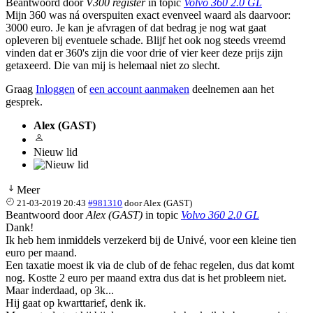
Beantwoord door
V300 register
in topic
Volvo 360 2.0 GL
Mijn 360 was ná overspuiten exact evenveel waard als daarvoor:
3000 euro. Je kan je afvragen of dat bedrag je nog wat gaat
opleveren bij eventuele schade. Blijf het ook nog steeds vreemd
vinden dat er 360's zijn die voor drie of vier keer deze prijs zijn
getaxeerd. Die van mij is helemaal niet zo slecht.
Graag
Inloggen
of
een account aanmaken
deelnemen aan het
gesprek.
Alex (GAST)
Nieuw lid
Meer
21-03-2019 20:43
#981310
door
Alex (GAST)
Beantwoord door
Alex (GAST)
in topic
Volvo 360 2.0 GL
Dank!
Ik heb hem inmiddels verzekerd bij de Univé, voor een kleine tien
euro per maand.
Een taxatie moest ik via de club of de fehac regelen, dus dat komt
nog. Kostte 2 euro per maand extra dus dat is het probleem niet.
Maar inderdaad, op 3k...
Hij gaat op kwarttarief, denk ik.