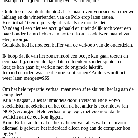
instappen en rijden... maar nog even wachten, dus...
Ondertussen zal ik de dichte-GLT's maar even voorzien van nieuwe
laklaag en de winterbanden van de Polo erop laten zetten.
Kost totaal 10 euro per velg, dus dat is de moeite niet.
Vandaag al een nieuwe accu gehaald en uiteindelijk toch weer een
paar honderd euro lichter aan kosten. Kon ik ook twee maand van
eten, maar ja...
Gelukkig had ik nog een buffer van de verkoop van de onderdelen.
Ik hoop dat ik van het zomer mooi een beetje kan gaan toeren en
een paar bijzondere deukjes laten uitdeuken zonder spuiten en
krasjes kan gaan bijwerken met de originele lakstift.
Iemand een idee waar je die nog kunt kopen? Anders wordt het
weer laten mengen=$$$.
Om het hele reparatie-verhaal maar even af te sluiten; het lag aan de
computer!
Kun je nagaan, alles is inmiddels door 3 verschillende Volvo-
specialisten nagekeken en het één na het ander is voor nieuw (en
NOS)vervangen. Hele verhaal uitgelegd, met voetnoot dat het
wellicht aan de ecu kon liggen.
Komt Erik erachter dat na het nalopen van alles wat er daarvoor
allemaal is gebeurt, het inderdaad alleen nog aan de computer kon
liggen!