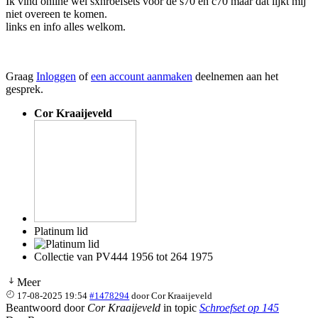
Ik vind online wel sxhroefsets voor de s70 en c70 maar dat lijkt mij
niet overeen te komen.
links en info alles welkom.
Graag
Inloggen
of
een account aanmaken
deelnemen aan het
gesprek.
Cor Kraaijeveld
Platinum lid
Collectie van PV444 1956 tot 264 1975
Meer
17-08-2025 19:54
#1478294
door
Cor Kraaijeveld
Beantwoord door
Cor Kraaijeveld
in topic
Schroefset op 145