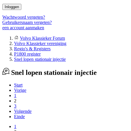
Inloggen
Wachtwoord vergeten?
Gebruikersnaam vergeten?
een account aanmaken
Volvo Klassieker Forum
Volvo Klassieker vereniging
Regio's & Registers
P1800 register
Snel lopen stationair injectie
Snel lopen stationair injectie
Start
Vorige
1
2
3
Volgende
Einde
1