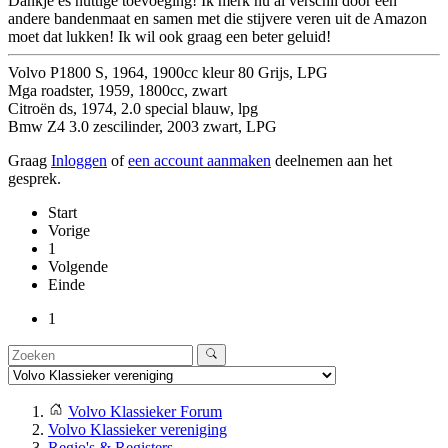
Dankje es nuttige toevoeging! Ik merk nu al verschil door een
andere bandenmaat en samen met die stijvere veren uit de Amazon
moet dat lukken! Ik wil ook graag een beter geluid!
Volvo P1800 S, 1964, 1900cc kleur 80 Grijs, LPG
Mga roadster, 1959, 1800cc, zwart
Citroën ds, 1974, 2.0 special blauw, lpg
Bmw Z4 3.0 zescilinder, 2003 zwart, LPG
Graag
Inloggen
of
een account aanmaken
deelnemen aan het
gesprek.
Start
Vorige
1
Volgende
Einde
1
Volvo Klassieker Forum
Volvo Klassieker vereniging
Regio's & Registers