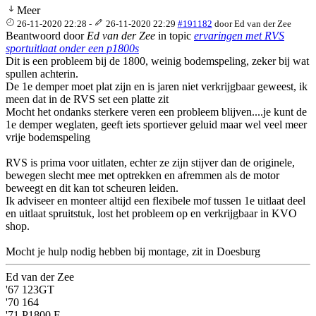
Meer
26-11-2020 22:28
-
26-11-2020 22:29
#191182
door
Ed van der Zee
Beantwoord door
Ed van der Zee
in topic
ervaringen met RVS
sportuitlaat onder een p1800s
Dit is een probleem bij de 1800, weinig bodemspeling, zeker bij wat
spullen achterin.
De 1e demper moet plat zijn en is jaren niet verkrijgbaar geweest, ik
meen dat in de RVS set een platte zit
Mocht het ondanks sterkere veren een probleem blijven....je kunt de
1e demper weglaten, geeft iets sportiever geluid maar wel veel meer
vrije bodemspeling
RVS is prima voor uitlaten, echter ze zijn stijver dan de originele,
bewegen slecht mee met optrekken en afremmen als de motor
beweegt en dit kan tot scheuren leiden.
Ik adviseer en monteer altijd een flexibele mof tussen 1e uitlaat deel
en uitlaat spruitstuk, lost het probleem op en verkrijgbaar in KVO
shop.
Mocht je hulp nodig hebben bij montage, zit in Doesburg
Ed van der Zee
'67 123GT
'70 164
'71 P1800 E